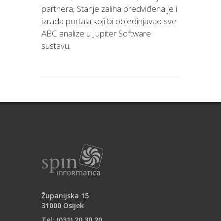
partnera, Stanje zaliha predviđena je i
izrada portala koji bi objedinjavao sve
ABC analize u Jupiter Software
sustavu.
Županijska 15
31000 Osijek
Tel:
(031) 20 30 20