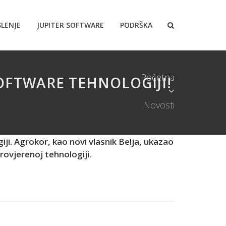
LENJE
JUPITER SOFTWARE
PODRŠKA
Početna
SOFTWARE TEHNOLOGIJI!
Novosti
iji. Agrokor, kao novi vlasnik Belja, ukazao
rovjerenoj tehnologiji.