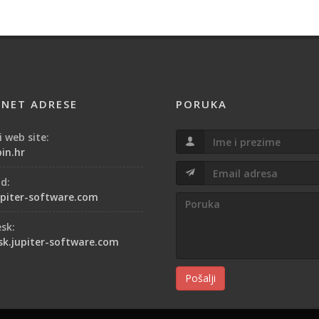
RNET ADRESE
PORUKA
 web site:
in.hr
od:
piter-software.com
esk:
sk.jupiter-software.com
Pošalji