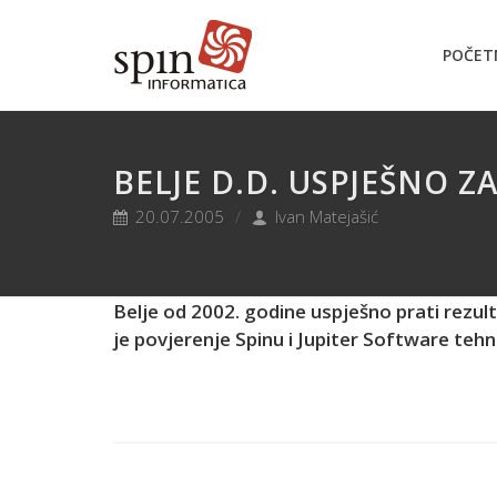
POČET
BELJE D.D. USPJEŠNO Z
20.07.2005
Ivan Matejašić
Belje od 2002. godine uspješno prati rezult
je povjerenje Spinu i Jupiter Software tehn