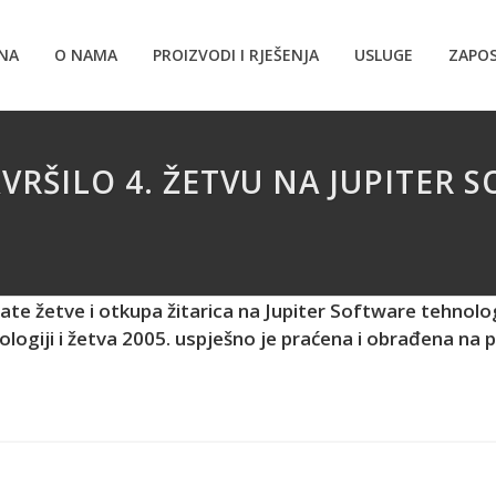
NA
O NAMA
PROIZVODI I RJEŠENJA
USLUGE
ZAPOS
AVRŠILO 4. ŽETVU NA JUPITER 
ate žetve i otkupa žitarica na Jupiter Software tehnolog
ologiji i žetva 2005. uspješno je praćena i obrađena na p