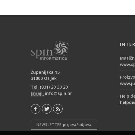
INTE
Matični
www.sp
Županijska 15
Proizv
31000 Osijek
www.ju
Tel:
(031) 20 30 20
Email:
info@spin.hr
Help d
helpde
NEWSLETTER
prijava/odjava