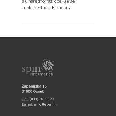
a u narednoj fazi očekuje se i
implementacija BI modula.
Županijska 15
31000 Osijek
Tel:
(031) 20 30 20
Email:
info@spin.hr