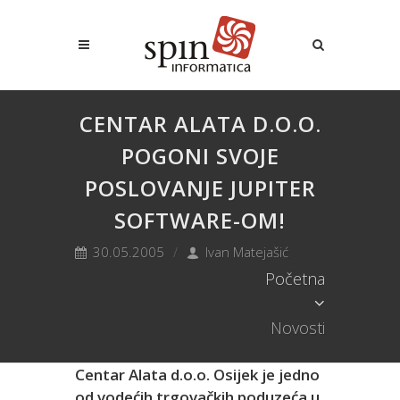
CENTAR ALATA D.O.O.
POGONI SVOJE
POSLOVANJE JUPITER
SOFTWARE-OM!
30.05.2005
Ivan Matejašić
Početna
Novosti
Centar Alata d.o.o. Osijek je jedno
od vodećih trgovačkih poduzeća u