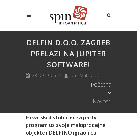
DELFIN D.O.O. ZAGREB
PRELAZI NA JUPITER
SOFTWARE!
23.09.2005
Ivan Matejašić
Početna
Novosti
Hrvatski distributer za party
program uz svoje maloprodajne
objekte i DELFINO igraonicu,