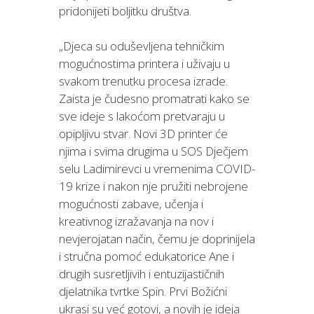
pridonijeti boljitku društva.
„Djeca su oduševljena tehničkim
mogućnostima printera i uživaju u
svakom trenutku procesa izrade.
Zaista je čudesno promatrati kako se
sve ideje s lakoćom pretvaraju u
opipljivu stvar. Novi 3D printer će
njima i svima drugima u SOS Dječjem
selu Ladimirevci u vremenima COVID-
19 krize i nakon nje pružiti nebrojene
mogućnosti zabave, učenja i
kreativnog izražavanja na nov i
nevjerojatan način, čemu je doprinijela
i stručna pomoć edukatorice Ane i
drugih susretljivih i entuzijastičnih
djelatnika tvrtke Spin. Prvi Božićni
ukrasi su već gotovi, a novih je ideja