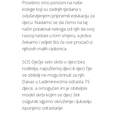
Posebno smo ponosni na naše
kolege koji su zadnjih tjedana s
oduševljenjem pripremili edukaciju za
djecu. Nadamo se da ćemo na taj
način potaknuli nekoga od njih da svoj
razvoj nastavi u tom smjeru, a jedva
čekamo i vidjeti što će sve proizaći iz
njihovih malih radionica.
SOS Dječje selo skrbi o djeci bez
roditelja, napuštenoj djeci ili djeci čije
se obitelji ne mogu brinuti za njih.
Danas u Ladimirevcima odrasta 75
djece, a omogućen im je obiteljski
model skrbi kojim se djeci želi
osigurati sigurno okruženje i ljubavlju
ispunjeno odrastanje.