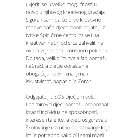
uvjeriti se u velike mogućnosti u
razvoju njihovog kreativnog izražaja.
Siguran sam da će prve kreativne
radove naše djece dobiti prijatelji iz
tvrtke Spin čime ćemo im se i na
kreativan način od srca zahvaliti na
ovom vrijednom i korisnom poklonu.
Do tada, veliko im hvala što pomažu
naš rad, a dječje odrastanje
obogaćuju novim znanjima i
iskustvima“, naglasio je Zoran.
Odgajatelji u SOS Dječjem selu
Ladimirevci djeci pomažu prepoznati i
izraziti individualne sposobnosti,
interese i talente, a djeci osiguravaju
školovanje i stručno obrazovanje koje
im je potrebno kako bi i sami mogli