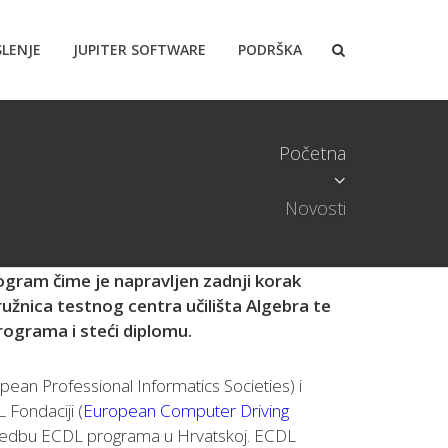
LENJE
JUPITER SOFTWARE
PODRŠKA
Početna
Novosti
ogram čime je napravljen zadnji korak
užnica testnog centra učilišta Algebra te
ograma i steći diplomu.
pean Professional Informatics Societies) i
 Fondaciji (
European Computer Driving
rovedbu ECDL programa u Hrvatskoj. ECDL