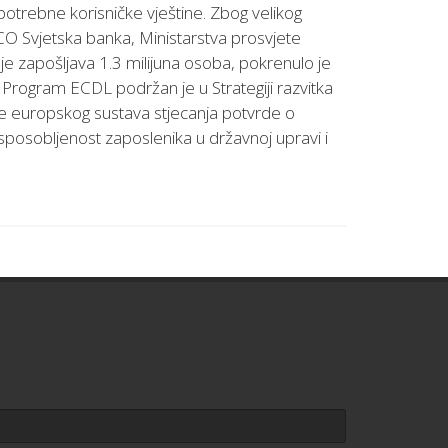
otrebne korisničke vještine. Zbog velikog
O Svjetska banka, Ministarstva prosvjete
koje zapošljava 1.3 milijuna osoba, pokrenulo je
a. Program ECDL podržan je u Strategiji razvitka
nje europskog sustava stjecanja potvrde o
 osposobljenost zaposlenika u državnoj upravi i