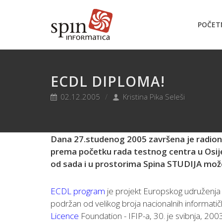
POČET
ECDL DIPLOMA!
02.12.2005
Kristina Pika Seleši
Dana 27.studenog 2005 završena je radionic
prema početku rada testnog centra u Osije
od sada i u prostorima Spina STUDIJA mo
ECDL program
je projekt Europskog udruženja p
podržan od velikog broja nacionalnih informatičk
Licence
Foundation - IFIP-a, 30. je svibnja, 2