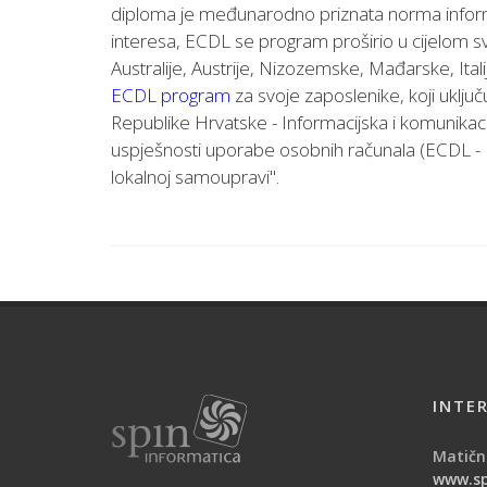
diploma je međunarodno priznata norma informat
interesa, ECDL se program proširio u cijelom 
Australije, Austrije, Nizozemske, Mađarske, Itali
ECDL program
za svoje zaposlenike, koji uključ
Republike Hrvatske - Informacijska i komunikaci
uspješnosti uporabe osobnih računala (ECDL -
lokalnoj samoupravi".
INTE
Matični
www.sp