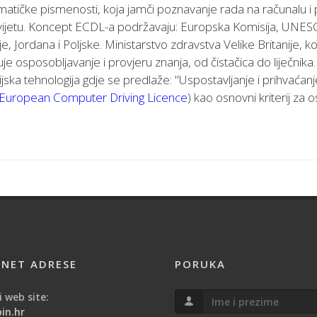
ičke pismenosti, koja jamči poznavanje rada na računalu i p
svijetu. Koncept ECDL-a podržavaju: Europska Komisija, UNESC
je, Jordana i Poljske. Ministarstvo zdravstva Velike Britanije, 
uje osposobljavanje i provjeru znanja, od čistačica do liječnik
jska tehnologija gdje se predlaže: "Uspostavljanje i prihvaća
European Computer Driving Licence
) kao osnovni kriterij za
RNET ADRESE
PORUKA
 web site:
in.hr