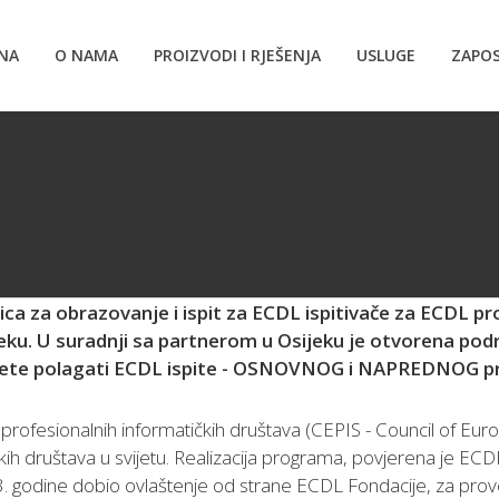
NA
O NAMA
PROIZVODI I RJEŠENJA
USLUGE
ZAPOS
a za obrazovanje i ispit za ECDL ispitivače za ECDL pr
ku. U suradnji sa partnerom u Osijeku je otvorena podr
žete polagati ECDL ispite - OSNOVNOG i NAPREDNOG pr
rofesionalnih informatičkih društava (CEPIS - Council of Euro
ih društava u svijetu. Realizacija programa, povjerena je ECDL
003. godine dobio ovlaštenje od strane ECDL Fondacije, za p