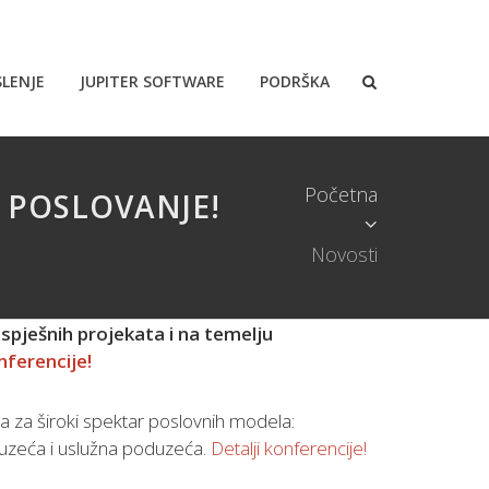
LENJE
JUPITER SOFTWARE
PODRŠKA
Početna
E POSLOVANJE!
Novosti
spješnih projekata i na temelju
nferencije!
a za široki spektar poslovnih modela:
duzeća i uslužna poduzeća.
Detalji konferencije!