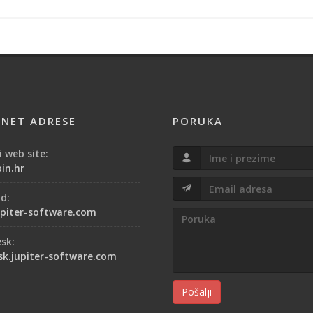
RNET ADRESE
PORUKA
 web site:
in.hr
od:
piter-software.com
esk:
sk.jupiter-software.com
Pošalji