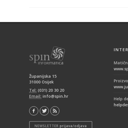
INTE
Matični
www.sp
Županijska 15
Proizv
31000 Osijek
www.ju
Tel:
(031) 20 30 20
Email:
info@spin.hr
Help d
helpde
NEWSLETTER
prijava/odjava