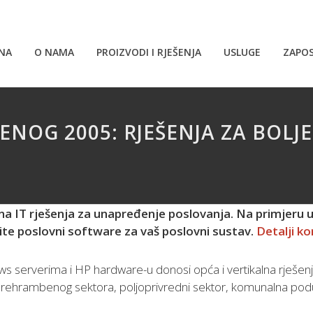
NA
O NAMA
PROIZVODI I RJEŠENJA
USLUGE
ZAPOS
DENOG 2005: RJEŠENJA ZA BOLJ
lna IT rješenja za unapređenje poslovanja. Na primjeru u
ite poslovni software za vaš poslovni sustav.
Detalji ko
s serverima i HP hardware-u donosi opća i vertikalna rješenj
 prehrambenog sektora, poljoprivredni sektor, komunalna po