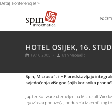
Detalji konferencije!">
POČET
HOTEL OSIJEK, 16. STU
19.10.2005
Ivan Matejašić
Spin, Microsoft i HP predstavljaju integra
svjedočenja višegodišnjih korisnika pronađ
Jupiter Software utemeljen na Microsoft Window
trgovinska poduzeća, poduzeća iz kemijskog i