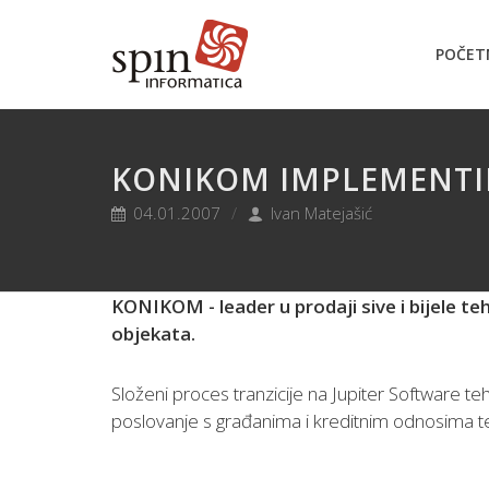
POČET
KONIKOM IMPLEMENTIR
04.01.2007
Ivan Matejašić
KONIKOM - leader u prodaji sive i bijele te
objekata.
Složeni proces tranzicije na Jupiter Software te
poslovanje s građanima i kreditnim odnosima te