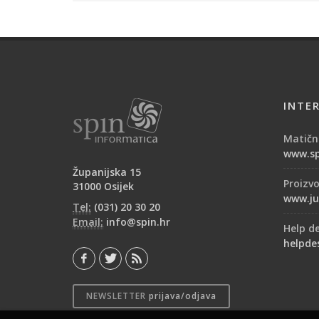
INTE
Matični
www.sp
Županijska 15
Proizv
31000 Osijek
www.ju
Tel:
(031) 20 30 20
Email:
info@spin.hr
Help d
helpde
NEWSLETTER
prijava/odjava