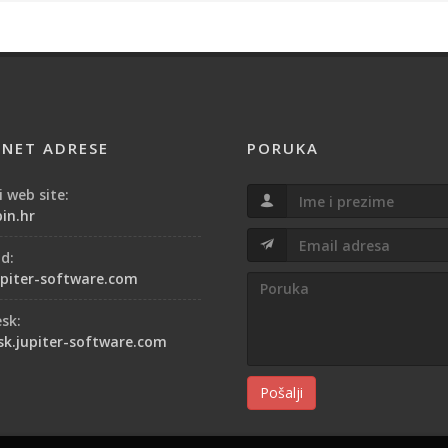
RNET ADRESE
PORUKA
 web site:
in.hr
od:
piter-software.com
esk:
sk.jupiter-software.com
Pošalji