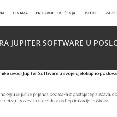
NA
O NAMA
PROIZVODI I RJEŠENJA
USLUGE
ZAPOS
A JUPITER SOFTWARE U POSLO
hnike uvodi Jupiter Software u svoje cjelokupno poslovan
hnologiju uključuje prijenos podataka iz postojećeg sustava, o
 redizajn poslovnih procedura radi optimizacije troškova.