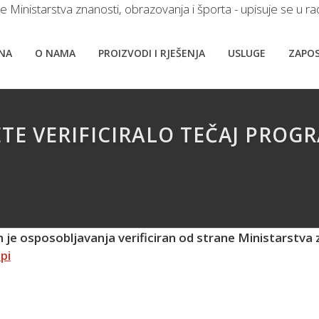
nistarstva znanosti, obrazovanja i športa - upisuje se u radnu
NA
O NAMA
PROIZVODI I RJEŠENJA
USLUGE
ZAPOS
ETE VERIFICIRALO TEČAJ PRO
je osposobljavanja verificiran od strane Ministarstva z
pi