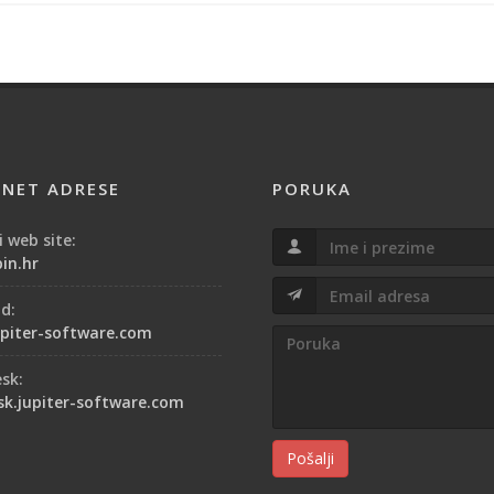
RNET ADRESE
PORUKA
 web site:
in.hr
od:
piter-software.com
esk:
sk.jupiter-software.com
Pošalji