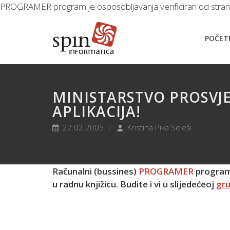
PROGRAMER program je osposobljavanja verificiran od strane Mi
POČET
MINISTARSTVO PROSVJ
APLIKACIJA!
22.02.2005
Kristina Pika Seleši
Računalni (bussines)
PROGRAMER
program 
u radnu knjižicu. Budite i vi u slijedećeoj
gru