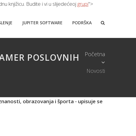
 knjižicu. Budite i vi u slijedećeoj
grupi
">
LENJE
JUPITER SOFTWARE
PODRŠKA
Početna
GRAMER POSLOVNIH
Novosti
nanosti, obrazovanja i športa - upisuje se