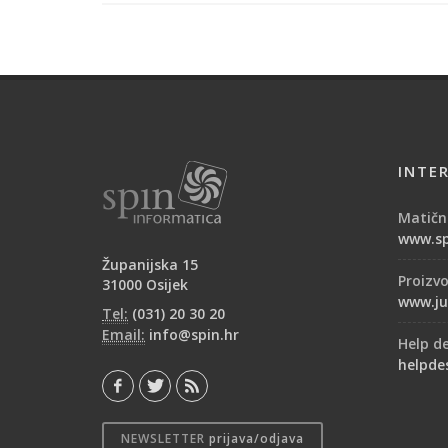
INTE
Matični
www.sp
Županijska 15
Proizv
31000 Osijek
www.ju
Tel:
(031) 20 30 20
Email:
info@spin.hr
Help d
helpde
NEWSLETTER
prijava/odjava