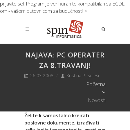
prijavite se!
. Program je verificiran te kompatibilan sa ECDL-
om - vašom putovnicom za budućnost!">
NAJAVA: PC OPERATER
ZA 8.TRAVANJ!
26.03.2008
Kristina P. Seleši
Početna
Novosti
Želite li samostalno kreirati
poslovne dokumente, izrađivati
kalkulacije i prezentacije, znati sve