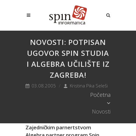
NOVOSTI: POTPISAN
UGOVOR SPIN STUDIA
I ALGEBRA UČILIŠTE IZ
ZAGREBA!
03.08.2005
Kristina Pika Seleši
Početna
Novosti
Zajedničkim parnertstvom
Algebra partner program Spin