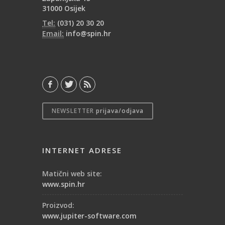
31000 Osijek
Tel:
(031) 20 30 20
Email:
info@spin.hr
NEWSLETTER
prijava/odjava
INTERNET ADRESE
Matični web site:
www.spin.hr
Proizvod:
www.jupiter-software.com