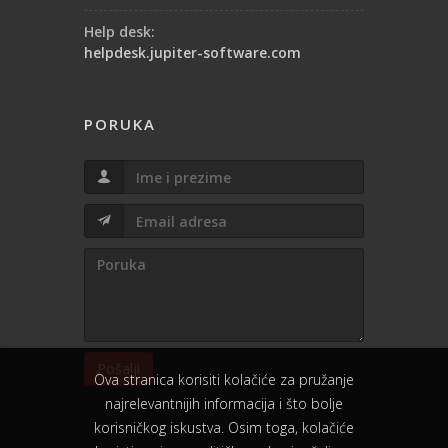
Help desk:
helpdesk.jupiter-software.com
PORUKA
Pošalji
Ova stranica korisiti kolačiće za pružanje
najrelevantnijih informacija i što bolje
korisničkog iskustva. Osim toga, kolačiće