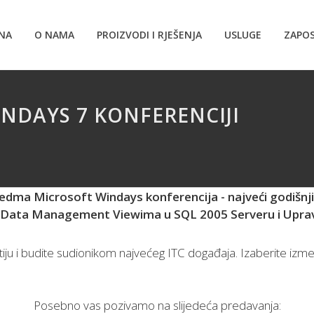
NA
O NAMA
PROIZVODI I RJEŠENJA
USLUGE
ZAPOS
NDAYS 7 KONFERENCIJI
 sedma Microsoft Windays konferencija - najveći godišnj
 Data Management Viewima u SQL 2005 Serveru i Upravl
tiju i budite sudionikom najvećeg ITC događaja. Izaberite izm
Posebno vas pozivamo na slijedeća predavanja: