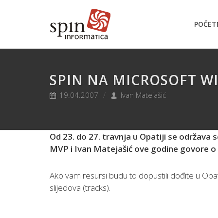
POČET
SPIN NA MICROSOFT WI
19.04.2007
Ivan Matejašić
Od 23. do 27. travnja u Opatiji se održava
MVP i Ivan Matejašić ove godine govore o
Ako vam resursi budu to dopustili dođite u Opa
slijedova (tracks).