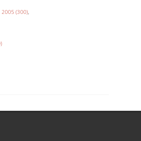
u 2005 (300)
,
)