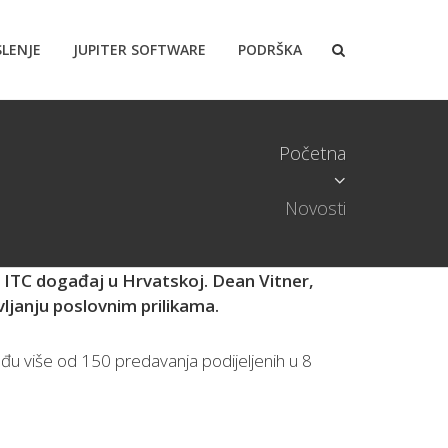
LENJE
JUPITER SOFTWARE
PODRŠKA
Početna
Novosti
i ITC događaj u Hrvatskoj. Dean Vitner,
janju poslovnim prilikama.
eđu više od 150 predavanja podijeljenih u 8