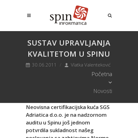
SUSTAV UPRAVLJANJA
KVALITETOM U SPINU
30.06.2011
Vlatka Valenteković
Početna
Novosti
Neovisna certifikacijska kuća SGS
Adriatica d.o.o. je na nadzornom
auditu u Spinu još jednom
potvrdila sukladnost našeg
poslovanja sa zahtjevima Norme