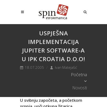
USPJEŠNA
IMPLEMENTACIJA
JUPITER SOFTWARE-A
U IPK CROATIA D.O.O!
18.07.2005
Ivan Matejašić
Početna
Novosti
U svibnju započeta, a početkom
srpnja, uoči otkupa žitarica,