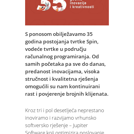
S ponosom obilježavamo 35
godina postojanja tvrtke Spin,
vodeće tvrtke u području
računalnog programiranja. Od
samih početaka pa sve do danas,
predanost inovacijama, visoka
stručnost i kvalitetna rješenja
omogućili su nam kontinuirani
rast i povjerenje brojnih klijenata.
Kroz tri i pol desetljeća neprestano
inoviramo i razvijamo vrhunsko
softversko rješenje – Jupiter
Software koji optimizira poslovanje