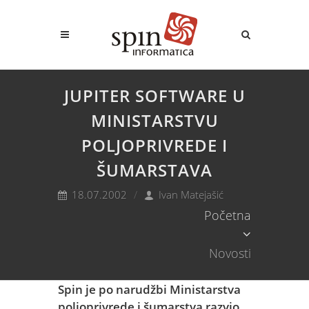
JUPITER SOFTWARE U
MINISTARSTVU
POLJOPRIVREDE I
ŠUMARSTAVA
18.07.2002
Ivan Matejašić
Početna
Novosti
Spin je po narudžbi Ministarstva
poljoprivrede i šumarstva razvio