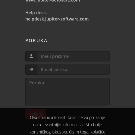
Help desk:
helpdesk.jupiter-software.com
PORUKA
Pošalji
Ova stranica korisiti kolačiće za pružanje
najrelevantnijih informacija i što bolje
korisničkog iskustva. Osim toga, kolačiće