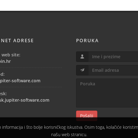
RNET ADRESE
PORUKA
 web site:
in.hr
od:
piter-software.com
esk:
sk.jupiter-software.com
Pošalji
h informacija i što bolje korisničkog iskustva. Osim toga, kolačiće koristimo
našu web stranicu.