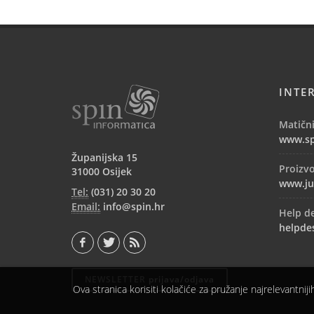
INTE
Matični
www.sp
Županijska 15
Proizv
31000 Osijek
www.ju
Tel:
(031) 20 30 20
Email:
info@spin.hr
Help d
helpde
NEWSLETTER
prijava/odjava
Ova stranica korisiti kolačiće za pružanje najrelevantniji