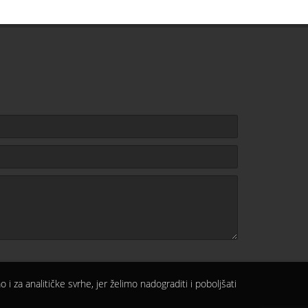
 i za analitičke svrhe, jer želimo nadograditi i poboljšati