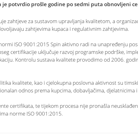
 je potvrdio prošle godine po sedmi puta obnovljeni cer
e zahtjeve za sustavom upravljanja kvalitetom, a organizaci
udovoljavaju zahtjevima kupaca i regulativnim zahtjevima.
normi ISO 9001:2015 Spin aktivno radi na unapređenju poslo
seg certifikacije uključuje razvoj programske podrške, impl
aciju. Kontrolu sustava kvalitete provodimo od 2006. godine
itika kvalitete, kao i cjelokupna poslovna aktivnost su timsk
sionalan odnos prema kupcima, dobavljačima, djelatnicima i
ente certifikata, te tijekom procesa nije pronašla neusklađen
jevima norme ISO 9001:2015.