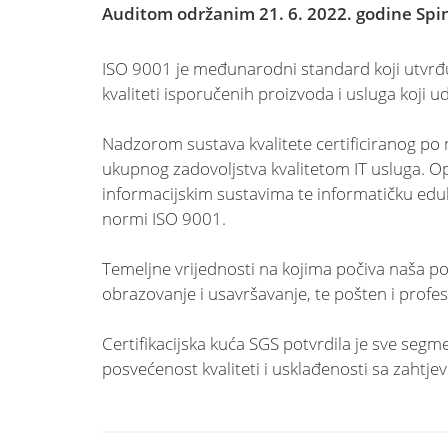
Auditom održanim 21. 6. 2022. godine Spin
ISO 9001 je međunarodni standard koji utvrđuj
kvaliteti isporučenih proizvoda i usluga koji 
Nadzorom sustava kvalitete certificiranog po 
ukupnog zadovoljstva kvalitetom IT usluga. Op
informacijskim sustavima te informatičku eduk
normi ISO 9001.
Temeljne vrijednosti na kojima počiva naša pol
obrazovanje i usavršavanje, te pošten i profe
Certifikacijska kuća SGS potvrdila je sve segm
posvećenost kvaliteti i usklađenosti sa zaht