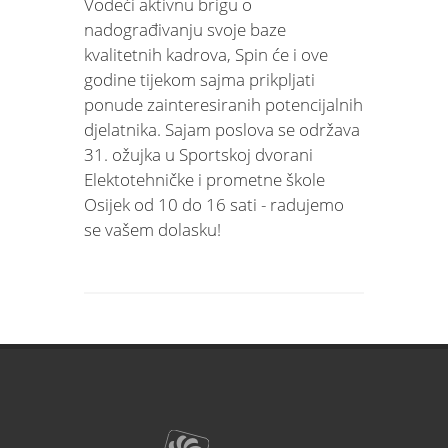
Vodeći aktivnu brigu o
nadograđivanju svoje baze
kvalitetnih kadrova, Spin će i ove
godine tijekom sajma prikpljati
ponude zainteresiranih potencijalnih
djelatnika. Sajam poslova se održava
31. ožujka u Sportskoj dvorani
Elektotehničke i prometne škole
Osijek od 10 do 16 sati - radujemo
se vašem dolasku!