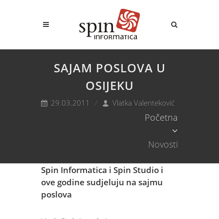
SAJAM POSLOVA U
OSIJEKU
29.03.2011
Vlatka Valenteković
Početna
Novosti
Spin Informatica i Spin Studio i
ove godine sudjeluju na sajmu
poslova