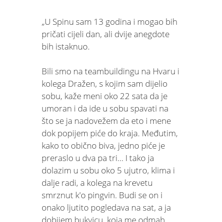
„U Spinu sam 13 godina i mogao bih
pričati cijeli dan, ali dvije anegdote
bih istaknuo.
Bili smo na teambuildingu na Hvaru i
kolega Dražen, s kojim sam dijelio
sobu, kaže meni oko 22 sata da je
umoran i da ide u sobu spavati na
što se ja nadovežem da eto i mene
dok popijem piće do kraja. Međutim,
kako to obično biva, jedno piće je
preraslo u dva pa tri… I tako ja
dolazim u sobu oko 5 ujutro, klima i
dalje radi, a kolega na krevetu
smrznut k'o pingvin. Budi se on i
onako ljutito pogledava na sat, a ja
dobijem bukvicu, koja me odmah