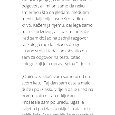
odgovor, ali mi on samo da neku
smjernicu što da gledam, međutim
meni i dalje nije jasno što radim
krivo. Kažem ja njemu, daj lega samo
mi reci odgovor, ali ipak mi ne kaže.
Kad sam došao na zadnji razgovor
taj kolega me dočekao s druge
strane stola i tada sam shvatio da
sam za odgovor na testu pitao
kolegu koji je u upravi Spina.“ - Josip
„Obično zaključavam samo ured na
svom katu. Taj dan sam ostala malo
duže i po izlasku vidjela da je ured na
prvom katu ostao otključan.
Prošetala sam po uredu, ugasila
svijetla i po izlasku uključila alarm te
zaključala. Stavljam ključeve u torbu i