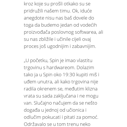
kroz koje su prošli otkako su se
pridružili našem timu. Ok, iduće
anegdote nisu nas baš dovele do
toga da budemo jedan od vodećih
proizvođača poslovnog softwarea, ali
su nas zbližile i učinile cijeli ovaj
proces još ugodnijim i zabavnijim.
„U početku, Spin je imao vlastitu
trgovinu s hardwareom. Dolazim
tako ja u Spin oko 19:30 kupiti miš i
uđem unutra, ali kako trgovina nije
radila okrenem se, međutim klizna
vrata su sada zaključana i ne mogu
van. Slučajno načujem da se nešto
događa u jednoj od učionica i
odlučim pokucati i pitati za pomoć.
Održavalo se u tom trenu neko