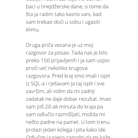
baci u tinejdžerske dane, o tome da
šta ja radim tako kasno vani, kad
sam trebao doći u sobu i ugasiti
klimu.
Druga priča vezana je uz moj
razgovor za posao. Tada nas je bilo
preko 150 prijavljenih i ja sam uspio
proći već nekoliko krugova
razgovora. Pred kraj smo imali i ispit
iz SQL-a i rješavam ja taj ispit i sve
završim, ali vidim da mi zadnji
zadatak ne daje dobar rezultat. Imao
sam još 20-ak minuta do kraja pa
sam odlučio razmišljati, možda mi
nešto padne na pamet. U tom trenu
prolazi jedan kolega i pita kako ide.
Odlučim ja njega zamoliti da mi kaže