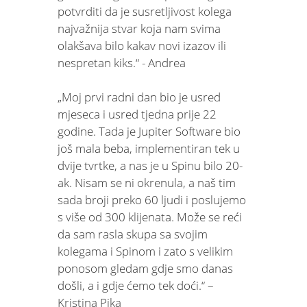
potvrditi da je susretljivost kolega
najvažnija stvar koja nam svima
olakšava bilo kakav novi izazov ili
nespretan kiks.“ - Andrea
„Moj prvi radni dan bio je usred
mjeseca i usred tjedna prije 22
godine. Tada je Jupiter Software bio
još mala beba, implementiran tek u
dvije tvrtke, a nas je u Spinu bilo 20-
ak. Nisam se ni okrenula, a naš tim
sada broji preko 60 ljudi i poslujemo
s više od 300 klijenata. Može se reći
da sam rasla skupa sa svojim
kolegama i Spinom i zato s velikim
ponosom gledam gdje smo danas
došli, a i gdje ćemo tek doći.“ –
Kristina Pika