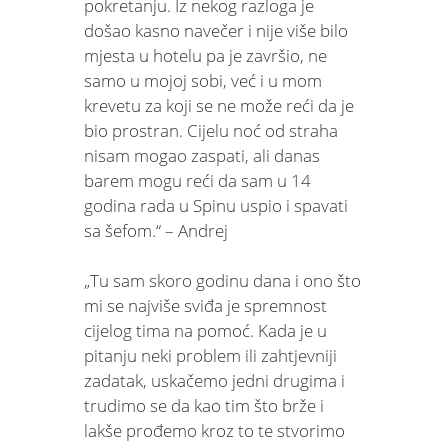
pokretanju. Iz nekog razloga je
došao kasno navečer i nije više bilo
mjesta u hotelu pa je završio, ne
samo u mojoj sobi, već i u mom
krevetu za koji se ne može reći da je
bio prostran. Cijelu noć od straha
nisam mogao zaspati, ali danas
barem mogu reći da sam u 14
godina rada u Spinu uspio i spavati
sa šefom.“ – Andrej
„Tu sam skoro godinu dana i ono što
mi se najviše sviđa je spremnost
cijelog tima na pomoć. Kada je u
pitanju neki problem ili zahtjevniji
zadatak, uskačemo jedni drugima i
trudimo se da kao tim što brže i
lakše prođemo kroz to te stvorimo