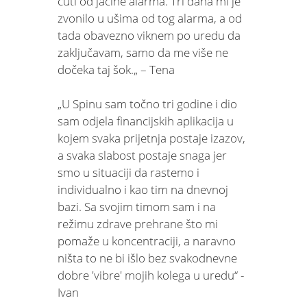
čuti od jačine alarma. Tri dana mi je
zvonilo u ušima od tog alarma, a od
tada obavezno viknem po uredu da
zaključavam, samo da me više ne
dočeka taj šok.„ – Tena
„U Spinu sam točno tri godine i dio
sam odjela financijskih aplikacija u
kojem svaka prijetnja postaje izazov,
a svaka slabost postaje snaga jer
smo u situaciji da rastemo i
individualno i kao tim na dnevnoj
bazi. Sa svojim timom sam i na
režimu zdrave prehrane što mi
pomaže u koncentraciji, a naravno
ništa to ne bi išlo bez svakodnevne
dobre 'vibre' mojih kolega u uredu“ -
Ivan