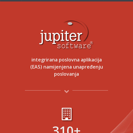
- vizija -
suosnivač i savjetnik
integrirana poslovna aplikacija
(EAS) namijenjena unapređenju
poslovanja
310
+