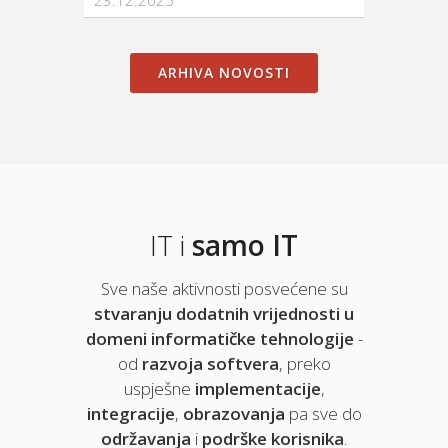
23.12.2025
15.12.
ARHIVA NOVOSTI
IT i
samo IT
Sve naše aktivnosti posvećene su
stvaranju dodatnih vrijednosti u
domeni informatičke tehnologije
-
od
razvoja softvera
, preko
uspješne
implementacije
,
integracije
,
obrazovanja
pa sve do
održavanja
i
podrške korisnika
.