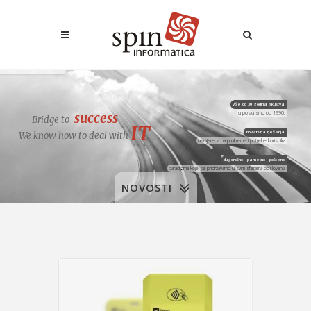
više od 30 godina iskustva
success
u poslu smo od 1990.
B
r
i
d
g
e
t
o
IT
inovativna rješenja
We know how to deal with
usmjerena na probleme i potrebe korisnika
dugoročno - pametno - pošteno
paradigma koje se pridržavamo u svim sferama poslovanja
NOVOSTI