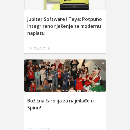
Jupiter Software i Teya: Potpuno
Otvoren
integrirano rješenje za modernu
konzul
naplatu
25.06.2026
27.05.
Božićna čarolija za najmlađe u
Spinov
Spinu!