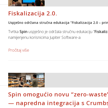
Fiskalizacija 2.0.
Uspješno održana stručna edukacija “Fiskalizacija 2.0 – pri
Tvrtka
Spin
uspješno je održala stručnu edukaciju “
Fiskali
namijenjenu korisnicima Jupiter Software-a.
Zbog iznimno velikog interesa, seminar je organiziran u dva 
Pročitaj više
dobio uvid u novosti koje donosi Fiskalizacija 2.0.
Edukaciju je vodio Josip Ćurić, koji je sudionicima predstavi
poslovanja te preporuke za implementaciju novih procedura
funkcionalnosti, praktični primjeri iz poslovanja te prepor
Zahvaljujemo svim sudionicima na aktivnom sudjelovanju kro
Spin omogućio novu “zero-waste
ostvarena dinamična i interaktivna
atmosfera.
.
— napredna integracija s Crumbs
Za sve korisnike koji nisu bili u mogućnosti prisustvovati se