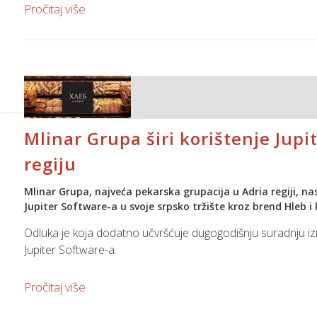
Pročitaj više
Sustav upravljanja kvalitetom prema ISO 9001 u Spinu je pr
potvrđuje dugoročnu usmjerenost na odgovorno upravljanje
poboljšavanje usluga.
Mlinar Grupa širi korištenje Jupi
regiju
Mlinar Grupa, najveća pekarska grupacija u Adria regiji, n
Jupiter Software-a u svoje srpsko tržište kroz brend Hleb i k
Odluka je koja dodatno učvršćuje dugogodišnju suradnju iz
Jupiter Software-a.
Mlinar Grupa posluje u Hrvatskoj, Sloveniji i Srbiji, s više o
Pročitaj više
stanovnika. Korištenjem Jupiter Software-a u svim poslovnim