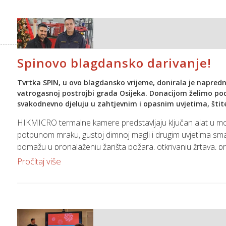
Spinovo blagdansko darivanje!
Tvrtka SPIN, u ovo blagdansko vrijeme, donirala je napre
vatrogasnoj postrojbi grada Osijeka. Donacijom želimo pod
svakodnevno djeluju u zahtjevnim i opasnim uvjetima, štite
HIKMICRO termalne kamere predstavljaju ključan alat u 
potpunom mraku, gustoj dimnoj magli i drugim uvjetima smanj
pomažu u pronalaženju žarišta požara, otkrivanju žrtava, proc
Pročitaj više
Ovom donacijom tvrtka Spin želi doprinijeti tehnološkom op
pripadnicima Javne vatrogasne postrojbe grada Osijeka na nj
Sretni što možemo dati potporu i pomoći u radu Javn
Vama, našim partnerima i na ovoj podršci u darivanju!