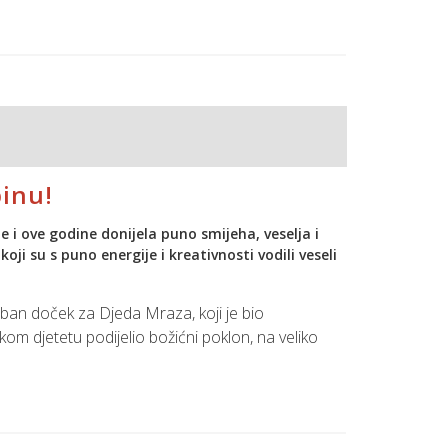
znicima PDV-a i drugim poslovnim subjektima
u.
pinu!
 i ove godine donijela puno smijeha, veselja i
i su s puno energije i kreativnosti vodili veseli
poseban doček za Djeda Mraza, koji je bio
kom djetetu podijelio božićni poklon, na veliko
 dječjim smijehom i pravim božićnim ugođajem, a
ti.