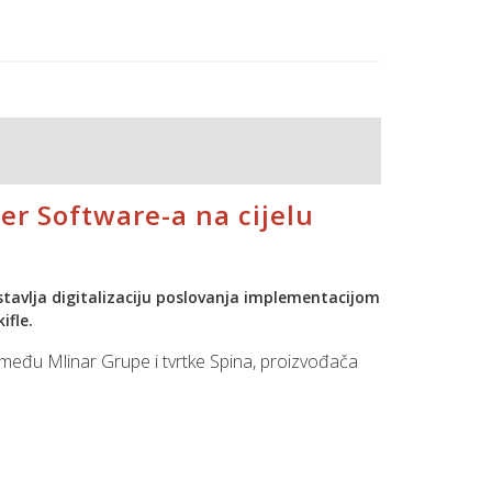
vi put implementiran još 2006. godine, što
 procesima, zadovoljstvo korisnika i stalno
ter Software-a na cijelu
astavlja digitalizaciju poslovanja implementacijom
ifle.
među Mlinar Grupe i tvrtke Spina, proizvođača
d 300 prodajnih mjesta i tržištem od 16 milijuna
 jedinicama, grupacija postiže višu razinu