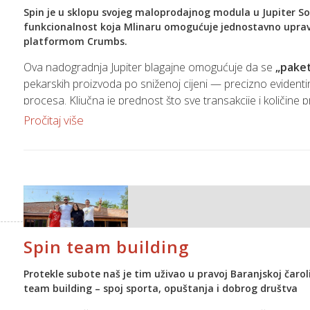
Spin je u sklopu svojeg maloprodajnog modula u
Jupiter S
funkcionalnost koja Mlinaru omogućuje jednostavno upravl
Spin će i dalje nastaviti pružati stručnu podršku i edukaci
platformom Crumbs.
primjenjuju zakonske i tehnološke novine u svakodnevnom
Ova nadogradnja Jupiter blagajne omogućuje da se
„paket
pekarskih proizvoda po sniženoj cijeni — precizno evidenti
procesa. Ključna je prednost što sve transakcije i količine 
potrebe za dodatnim softverom ili ručnim radom.
Pročitaj više
Što je tehnički omogućeno Jupiter rješenjem?
• Automatska evidencija na blagajni: Blagajnici u nekoliko
standardni artikl, uz potpuno praćenje zalihe i prometa.
• Centralizirano upravljanje: Sve prodajne lokacije Mlinara
postojeći Jupiter backend.
• Minimalna obuka osoblja: UI i tijek rada prilagođeni su tak
Spin team building
Rezultat
Protekle subote naš je tim uživao u pravoj Baranjskoj čarol
Mlinar sada može učinkovito smanjiti količinu neprodane hr
team building – spoj sporta, opuštanja i dobrog društva
pekarskim proizvodima po značajno nižim cijenama — a sve t