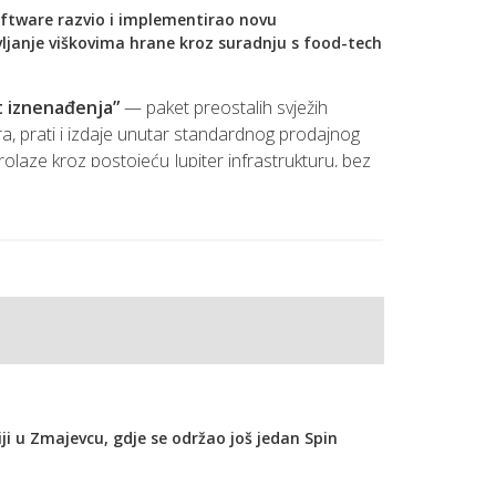
oftware
razvio i implementirao novu
janje viškovima hrane kroz suradnju s food-tech
je koje pomažu korisnicima da sigurno i jednostavno
 radu.
 iznenađenja”
— paket preostalih svježih
ra, prati i izdaje unutar standardnog prodajnog
prolaze kroz postojeću Jupiter infrastrukturu, bez
 koraka mogu izdati paket iznenađenja kao
 dobivaju funkcionalnost automatski, kroz
o da se nova opcija koristi intuitivno.
iji u Zmajevcu, gdje se održao još jedan Spin
ane, dok kupci dobivaju pristup kvalitetnim
o zahvaljujući integraciji koju omogućuje Jupiter