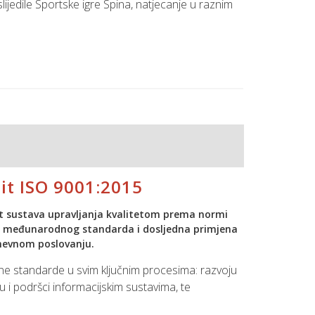
ijedile Sportske igre Spina, natjecanje u raznim
obusnih, modularnih i prilagodljivih softverskih
okušati i u stolnom tenisu, golfu, badmintonu,
živost u maloprodaji
 čak i zapjevati uz mikrofon.
aših roštilj majstora i pomoć svih ostalih koji su s
azali da smo pravi tim – na poslu i izvan njega.
it ISO 9001:2015
ja
ponovno opravda svoje ime!
dit sustava upravljanja kvalitetom prema normi
ma međunarodnog standarda i dosljedna primjena
nevnom poslovanju.
jene standarde u svim ključnim procesima: razvoju
 i podršci informacijskim sustavima, te