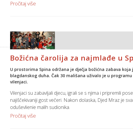
kontekstu Fiskalizacije 2.0 — reforme koja zahtijeva obve
Pročitaj više
automatsko prijavljivanje i obradu računa u digitalnom oblik
Božićna čarolija za najmlađe u S
U prostorima Spina održana je dječja božićna zabava koja je
blagdanskog duha. Čak 30 mališana uživalo je u programu koj
vilenjaci.
Vilenjaci su zabavljali djecu, igrali se s njima i pripremili 
najiščekivaniji gost večeri. Nakon dolaska, Djed Mraz je sva
oduševljenje malih sudionika.
Zabava je protekla u toploj i veseloj atmosferi, ispunjenoj
Pročitaj više
najmlađi su kući ponijeli lijepe uspomene koje će dugo pamti