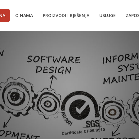
NA
O NAMA
PROIZVODI I RJEŠENJA
USLUGE
ZAPOS