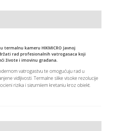
dnu termalnu kameru HIKMICRO Javnoj
ržati rad profesionalnih vatrogasaca koji
ći živote i imovinu građana.
modernom vatrogastvu te omogućuju rad u
ene vidljivosti. Termalne slike visoke rezolucije
jeni rizika i sigurnijem kretanju kroz objekt.
remanju vatrogasnih timova te izraziti zahvalnost
ihovoj predanosti, stručnosti i hrabrosti.
a vatrogasne postrojbe, te zahvaljujemo