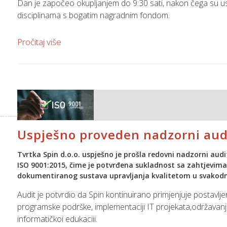
Dan je započeo okupljanjem do 9:30 sati, nakon čega su usl
Software, ključna tehnologija iz Spinovog portfelja.
disciplinama s bogatim nagradnim fondom.
Spin ovim projektom potvrđuje svoj strateški smjer: razvoj r
Uz natjecateljski duh i puno smijeha, sudionici su se mogli 
rješenja koja podržavaju moderne modele poslovanja i odr
Pročitaj više
odbojci na pijesku, pikadu, boćanju, Kubbu, visećoj kugli, pa
Glavni dio dana bio je, naravno, roštiljane – uz vješte ruke n
entuzijazmom sudjelovali u pripremi i degustaciji delicija.
Uz dobru hranu, piće, glazbu i druženje, još jednom smo dok
Uspješno proveden nadzorni aud
Hvala svima koji su sudjelovali i pomogli da
Baranjska čaroli
Tvrtka Spin d.o.o. uspješno je prošla redovni nadzorni au
ISO 9001:2015, čime je potvrđena sukladnost sa zahtjevi
dokumentiranog sustava upravljanja kvalitetom u svakod
Audit je potvrdio da Spin kontinuirano primjenjuje postavl
programske podrške, implementaciji IT projekata,održavanju
informatičkoj edukaciji.