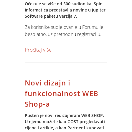
Očekuje se više od 500 sudionika. Spin
Informatica predstavlja novine u Jupiter
Software paketu verzija 7.
Za korisnike sudjelovanje u Forumu je
besplatno, uz prethodnu registraciju.
Prijave i daljne informacije možete
Pročitaj više
pratiti na
Web stranicama IDC
Hrvatska.
.
Novi dizajn i
funkcionalnost WEB
Shop-a
Pušten je novi redizajnirani WEB SHOP.
U njemu možete kao GOST pregledavati
cijene i artikle, a kao Partner i kupovati