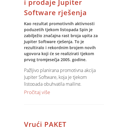
i prodaje Jupiter
Software rješenja
Kao rezultat promotivnih aktivnosti
poduzetih tjekom listopada Spin je
zabilježio značajna rast broja upita za
Jupiter Software rješenja. To je
rezultiralo i rekordnim brojem novih
ugovora koji će se realizirati tjekom
prvog tromjesečja 2005. godine.
Pažljivo planirana promotivna akcija
Jupiter Software, koja je tjekom
listopada obuhvatila mailing,
oglašavanje u stručnim časopisima i na
Pročitaj više
najposječenijem Web portalu Google,
rezultirala je značajnim porastom broja
upita za Jupiter Software poslovnim
rješenjima.
Vrući PAKET