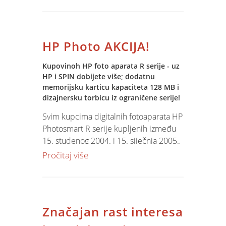
HP Photo AKCIJA!
Kupovinoh HP foto aparata R serije - uz
HP i SPIN dobijete više; dodatnu
memorijsku karticu kapaciteta 128 MB i
dizajnersku torbicu iz ograničene serije!
Svim kupcima digitalnih fotoaparata HP
Photosmart R serije kupljenih između
15. studenog 2004. i 15. siječnja 2005.,
što uključuje digitalni fotoaparat HP
Pročitaj više
Photosmart R707 i HP Photosmart
R507, koji se prijave putem letka ili
www.hp.com/Bozic, te pošalju kopiju
računa bit će isporučena dodatna
Značajan rast interesa
memorijska kartica od 128 MB te
dizajnerska torbica.