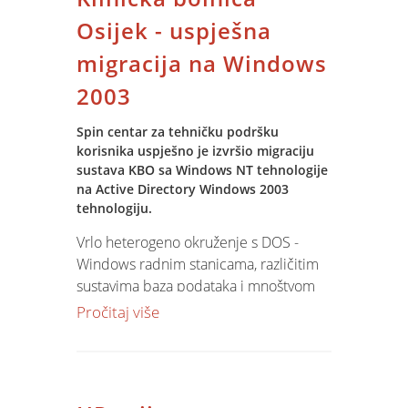
VPN mreže za rad u realnom vremenu,
obuku korisnika, prijenos podataka iz
Osijek - uspješna
stare aplikacije.
migracija na Windows
2003
Spin centar za tehničku podršku
korisnika uspješno je izvršio migraciju
sustava KBO sa Windows NT tehnologije
na Active Directory Windows 2003
tehnologiju.
Vrlo heterogeno okruženje s DOS -
Windows radnim stanicama, različitim
sustavima baza podataka i mnoštvom
korisnika s različitim pristupnim
Pročitaj više
pravima - prenešeno sve - kako kaže
sistem inženjer Krasnoslav Birtić - "bez
gubitaka".