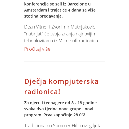
konferencija se seli iz Barcelone u
Amsterdam i trajat će 4 dana sa više
stotina predavanja.
Dean Vitner i Zvonimir Mutnjaković
"nabrijat" će svoja znanja najnovijim
tehnologijama iz Microsoft radionica.
najviše očekujemo od novog SQL-a, ali
Pročitaj više
na jelovniku će biti i druge teme.............
Više o tome nakon konferencije.
Dječja kompjuterska
radionica!
Za djecu i teenagere od 8 - 18 godine
svaka dva tjedna nove grupe i novi
program. Prva započinje 28.06!
Tradicionalno Summer Hill i ovog ljeta