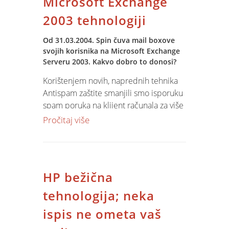
Microsoft Exchange
2003 tehnologiji
Od 31.03.2004. Spin čuva mail boxove
svojih korisnika na Microsoft Exchange
Serveru 2003. Kakvo dobro to donosi?
Korištenjem novih, naprednih tehnika
Antispam zaštite smanjili smo isporuku
spam poruka na klijent računala za više
od 60%. Nakon svih podešavanja
Pročitaj više
očekujemo da ćemo u roku 15 dana
spriječiti prolazak i do 80% spam
poruka prema klijentima.
HP bežična
tehnologija; neka
ispis ne ometa vaš