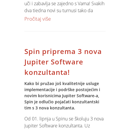
uči i zabavlja se zajedno s Vama! Svakih
dva tjedna novi su turnusi tako da
ukoliko ne stignete u grupu 28.06,
Pročitaj više
slijedeće su 12.07, 26.07, 09.08 i 23.08.
Program je izmjenjen i prilagođen
upravo vama. stoga,
pridružite se
-
tel:20 30 20 ili na
mail
Spin priprema 3 nova
Jupiter Software
konzultanta!
Kako bi pružao još kvalitetnije usluge
implementacije i podrške postojećim i
novim korisnicima Jupiter Software-a,
Spin je odlučio pojačati konzultantski
tim s 3 nova konzultanta.
Od 01. lipnja u Spinu se školuju 3 nova
Jupiter Software konzultanta. Uz