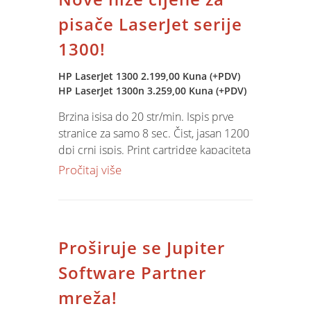
pisače LaserJet serije
1300!
HP LaserJet 1300 2.199,00 Kuna (+PDV)
HP LaserJet 1300n 3.259,00 Kuna (+PDV)
Brzina isisa do 20 str/min. Ispis prve
stranice za samo 8 sec. Čist, jasan 1200
dpi crni ispis. Print cartridge kapaciteta
1200 str.
NE OKLIJEVAJTE - NARUČITE
Pročitaj više
JOŠ DANAS!
Proširuje se Jupiter
Software Partner
mreža!