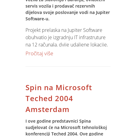
servis vozila i prodavač rezervnih
dijelova svoje poslovanje vodi na Jupiter
Software-u.
Projekt prelaska na Jupiter Software
obuhvatio je izgradnju IT infrastruture
na 12 računala, dvije udaljene lokacije,
prijenos postojećih podataka, obuku
Pročitaj više
korisnika i implementaciju specifičnih
rješenja u prodaji vozila i servisnoj
službi.
Spin na Microsoft
Teched 2004
Amsterdam
I ove godine predstavnici Spina
sudjelovat će na Microsoft tehnološkoj
konferenciji Teched 2004. Ove godine