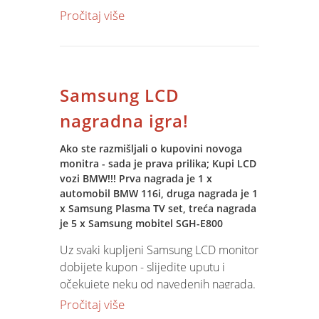
aktivnosti, kontroli procesa i
Pročitaj više
predviđanju rezultata. Izgradnja IT
infrastrukture, Jupiter Software,
informatičko obučavanje i kvalitetna
podrška naši su temeljni zadaci i u
Samsung LCD
2005.
nagradna igra!
Ako ste razmišljali o kupovini novoga
monitra - sada je prava prilika; Kupi LCD
vozi BMW!!! Prva nagrada je 1 x
automobil BMW 116i, druga nagrada je 1
x Samsung Plasma TV set, treća nagrada
je 5 x Samsung mobitel SGH-E800
Uz svaki kupljeni Samsung LCD monitor
dobijete kupon - slijedite uputu i
očekujete neku od navedenih nagrada.
Cijene monitora pogledajte na
SPIN
Pročitaj više
Web shop-u
!