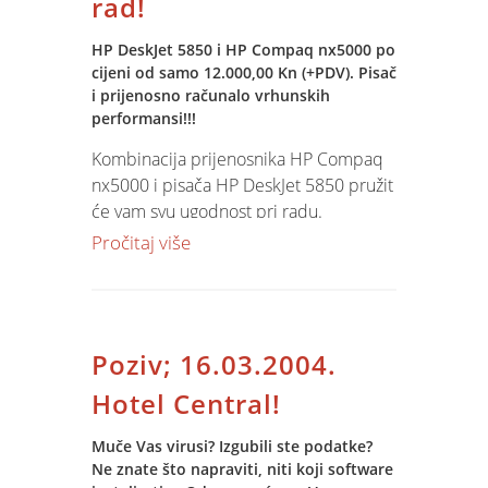
rad!
HP DeskJet 5850 i HP Compaq nx5000 po
cijeni od samo 12.000,00 Kn (+PDV). Pisač
i prijenosno računalo vrhunskih
performansi!!!
Kombinacija prijenosnika HP Compaq
nx5000 i pisača HP DeskJet 5850 pružit
će vam svu ugodnost pri radu.
Integrirana HP bežična tehnologija
Pročitaj više
oslobodit će vas svih nepotrebnih žica -
čak i one koje spaja pisač i prijenosnik.
Jednostavno, uključite pisač na jednom
mjestu, a vi se raskomotite negdje na
Poziv; 16.03.2004.
ležaju, u fotelji ili na balkonu.... Zanima
li vas više -
kontaktirajte nas
!
Hotel Central!
Muče Vas virusi? Izgubili ste podatke?
Ne znate što napraviti, niti koji software