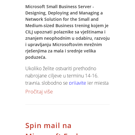
Microsoft Small Business Server -
Designing, Deploying and Managing a
Network Solution for the Small and
Medium-sized Business trening kojem je
CILJ upoznati polaznike sa vještinama i
znanjem neophodnim u odabiru, razvoju
i upravljanju Microsoftovim mrežnim
rješenjima za mala i srednje velika
poduzeća.
Ukoliko želite ostvariti prethodno
nabrojane ciljeve u terminu 14-16.
travnja, slobodno se
prijavite
jer mjesta
su ograničena. Pojedinačna cijena je
Pročitaj više
120eura +pdv u kunskoj
protuvrijednosti u koju je uključena
originalna Microsoft skripta i popratni
CD-e. Svi polaznici će dobit «Microsoft
Spin mail na
Certificate of Achievement» kao
potvrda pohađanja tečaja.