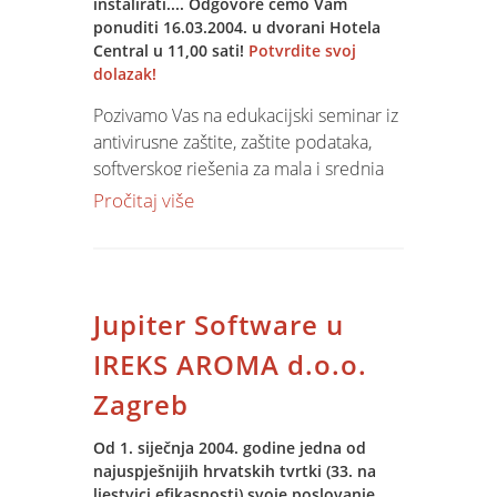
instalirati.... Odgovore ćemo Vam
ponuditi 16.03.2004. u dvorani Hotela
Central u 11,00 sati!
Potvrdite svoj
dolazak!
Pozivamo Vas na edukacijski seminar iz
antivirusne zaštite, zaštite podataka,
softverskog rješenja za mala i srednja
poduzeća, te borbe pritiv softverskog
Pročitaj više
kriminaliteta. Seminar će se održati u
dvorani Hotela Central u Osijeku, u
utorak 16.03.2004. godine u 11 sati.
Nakon seminara - prezentacije,
Jupiter Software u
pozivamo Vas na ručak i druženje u
restoranu hotela!
IREKS AROMA d.o.o.
Detaljnije...
Zagreb
Od 1. siječnja 2004. godine jedna od
najuspješnijih hrvatskih tvrtki (33. na
ljestvici efikasnosti) svoje poslovanje