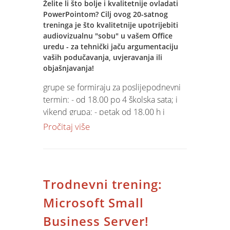
Želite li što bolje i kvalitetnije ovladati
PowerPointom? Cilj ovog 20-satnog
treninga je što kvalitetnije upotrijebiti
audiovizualnu "sobu" u vašem Office
uredu - za tehnički jaču argumentaciju
vaših podučavanja, uvjeravanja ili
objašnjavanja!
grupe se formiraju za poslijepodnevni
termin: - od 18.00 po 4 školska sata; i
vikend grupa: - petak od 18.00 h i
subota od 10.00 h Vi samo odaberite!
Pročitaj više
Trodnevni trening:
Microsoft Small
Business Server!