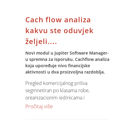
WinDays, 3 Microsoft Xboxa, Izvlačenja
mjesečnih nagrada: 15.11.04.,
Cach flow analiza
15.12.04. i 17.01.05. a izvlačenje glavne
nagrade je 17.01.2005. PIRATI OVE
kakvu ste oduvjek
GODINE NEĆE VIDJETI KUBU!!! Više
željeli....
detalja pogledajte na
Microsoft
Hrvatska!
Novi modul u Jupiter Software Manager-
u spremna za isporuku. Cachflow analiza
koja upoređuje nivo financijske
aktivnosti u dva proizvoljna razdoblja.
Pregled komercijalnog priliva
segmnetiran po klasama robe,
organizacionim jedinicama i
komercijalsitima. Dvostruka dubinska
Pročitaj više
(DRILL DOWN) analiza prema
partnerima-robama i robama-
partnerima. Izračun sadržanog RUc-a u
komercijalnom prilivu. Parametrizirano