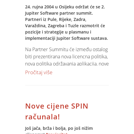
24. rujna 2004 u Osijeku održat će se 2.
Jupiter Software partner summit.
Partneri iz Pule, Rijeke, Zadra,
Varaždina, Zagreba i Tuzle razmotrit će
pozicije i strategije u plasmanu i
implementaciji Jupiter Software sustava.
Na Partner Summitu će između ostalog
biti prezentirana nova licencna politika,
nova politika održavanja aplikacija, nove
osobine verzije 7 i najava novih osobina
Pročitaj više
za verziju 8 kao i nove tržišne strategije.
Naravno neće biti zaboravljeno i
druženje i opuštanje uz slavonske
specijalitete.
Nove cijene SPIN
računala!
Još jača, brža i bolja, po još nižim