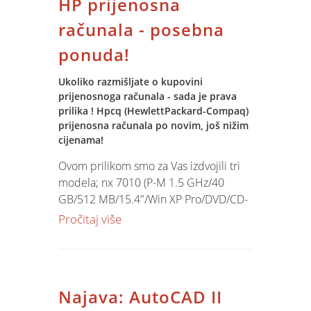
HP prijenosna
računala - posebna
ponuda!
Ukoliko razmišljate o kupovini
prijenosnoga računala - sada je prava
prilika ! Hpcq (HewlettPackard-Compaq)
prijenosna računala po novim, još nižim
cijenama!
Ovom prilikom smo za Vas izdvojili tri
modela; nx 7010 (P-M 1.5 GHz/40
GB/512 MB/15.4"/Win XP Pro/DVD/CD-
RW 24x/NIC 10/100/modem
Pročitaj više
56K/802.11b BT/Jamstvo 2 godine) po
cijeni od 11.738,00 Kn (+PDV); nx 9010
(P-4 2.8 GHz/40 GB/256 MB/15"/Win XP
Pro/DVD/CD-RW 8x/NIC
Najava: AutoCAD II
10/100/modem 56K/Jamstvo 1 godina)