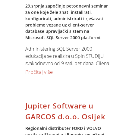
29.srpnja započinje petodnevni seminar
za one koje žele znati instalirati,
konfigurirati, administrirati i rješavati
probleme vezane uz client-server
database upravljački sistem na
Microsoft SQL Server 2000 platformi.
Administering SQL Server 2000
edukacija se realizira u Spin STUDIJU
svakodnevno od 9 sati, pet dana. Cijena
je 2500 kn ( pdv nije uključen ).
Pročitaj više
Jupiter Software u
GARCOS d.o.o. Osijek
Regionalni distributer FORD i VOLVO
vozila za Slavoniju i Baranju, ovlašteni