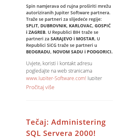
Spin namjerava od rujna proširiti mrežu
autoriziranih Jupiter Software partnera.
Traže se partneri za slijedeće regije:
SPLIT, DUBROVNIK, KARLOVAC, GOSPIĆ
i ZAGREB
. U Republici BIH traže se
partneri za
SARAJEVO i MOSTAR.
U
Republici SiCG traže se partneri u
BEOGRADU, NOVOM SADU i PODGORICI.
Uvjete, koristi i kontakt adresu
pogledajte na web stranicama
www.Jupiter-Software.com!
Jupiter
Software partner program stalno je
Pročitaj više
otvoren, ali za ovaj krug vaše kontakte
molimo do 20. rujna 2004.
Tečaj: Administering
SQL Servera 2000!