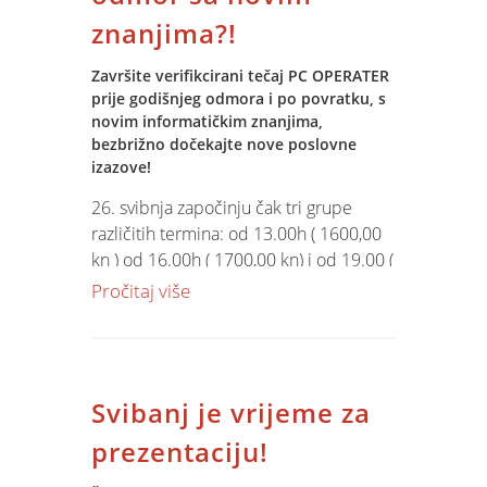
verifikaciju u radnju knjižicu ( AutoCAD
znanjima?!
operater )..
Završite verifikcirani tečaj PC OPERATER
prije godišnjeg odmora i po povratku, s
novim informatičkim znanjima,
bezbrižno dočekajte nove poslovne
izazove!
26. svibnja započinju čak tri grupe
različitih termina: od 13.00h ( 1600,00
kn ) od 16.00h ( 1700,00 kn) i od 19.00 (
1800,00 kn ). vi samo
odaberite
termin!
Pročitaj više
Svibanj je vrijeme za
prezentaciju!