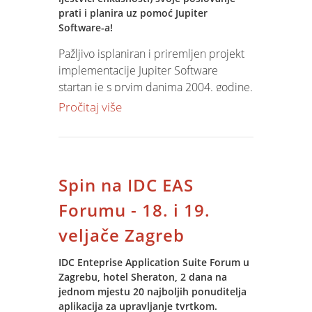
prati i planira uz pomoć Jupiter
Software-a!
Pažljivo isplaniran i priremljen projekt
implementacije Jupiter Software
startan je s prvim danima 2004. godine.
Projekt je obuhvatio izgradnju IT
Pročitaj više
infrastrukture, obuku djelatnika,
prijenos postojećih podatka te
podešavanje aplikacije za rad u
zadanim uvjetima.
Spin na IDC EAS
Za IREKS AROMU razvijen je model
Forumu - 18. i 19.
SLIJEDIVOSTI i kontrole kvalitete u
veljače Zagreb
procesima skladišta, proizvodnje i
komercijalnog modela, kao i
IDC Enteprise Application Suite Forum u
povezivanje s automatiziranim regalnim
Zagrebu, hotel Sheraton, 2 dana na
skladištem.
jednom mjestu 20 najboljih ponuditelja
aplikacija za upravljanje tvrtkom.