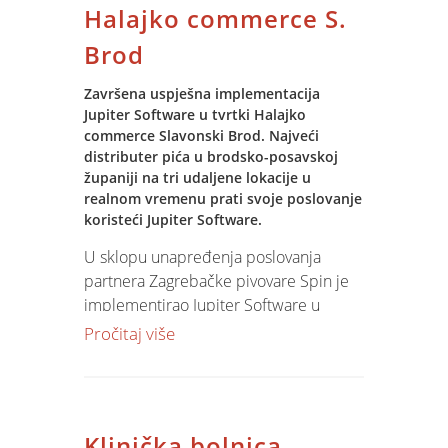
Halajko commerce S.
Brod
Završena uspješna implementacija
Jupiter Software u tvrtki Halajko
commerce Slavonski Brod. Najveći
distributer pića u brodsko-posavskoj
županiji na tri udaljene lokacije u
realnom vremenu prati svoje poslovanje
koristeći Jupiter Software.
U sklopu unapređenja poslovanja
partnera Zagrebačke pivovare Spin je
implementirao Jupiter Software u
poslovanje tvrtke Halajko commerce.
Pročitaj više
Projekt je obuhvatio izgradnju IT
infrastrukture (serveri, radne stanice,
mreža), priključenje korisnika stalnim
vodom na Internet, implementaciju
Klinička bolnica