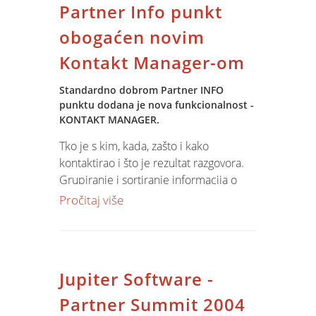
Partner Info punkt
definiranje dokumenata koji podlježu
cashflow analizi. Analiza ne traži
obogaćen novim
dodatne pripreme podataka već ON
Kontakt Manager-om
LINE zahvaća podatke iz knjiženja
glavne knjige i drugih operativnih
Standardno dobrom Partner INFO
segmenata poslovanja.
punktu dodana je nova funkcionalnost -
KONTAKT MANAGER.
Tko je s kim, kada, zašto i kako
kontaktirao i što je rezultat razgovora.
Grupiranje i sortiranje informacija o
kontaktima po bilo koejem kriteriju:
Pročitaj više
kontakt osobi, našem referentu,
datumu, kanalu. Unos zabilježaka u
slobodnoj formi. Dostupno s svim
drugim podacima o partneru kroz
Jupiter Software -
Partner Info Punkt. Funkcionalnost se
isporučuje standardno s novom
Partner Summit 2004
verzijom Jupiter Software klijenta.