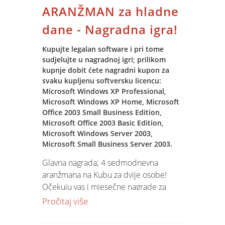
Osobiti interes su pokazale tvrtke u
ARANŽMAN za hladne
domeni proizvodnje hrane zbog
dane - Nagradna igra!
sustava sljedivosti, tvrtke iz
poljoprivrednog kompleksa te
Kupujte legalan software i pri tome
komunalne tvrtke.
sudjelujte u nagradnoj igri; prilikom
kupnje dobit ćete nagradni kupon za
U tjeku je ugovaranje poslova koji će se
svaku kupljenu softversku licencu:
realizirati u prvom tromjesečju 2005,
Microsoft Windows XP Professional,
Microsoft Windows XP Home, Microsoft
odnosno započelo je punjenje knjige
Office 2003 Small Business Edition,
narudžbi i za drugi kvartal slijedeće
Microsoft Office 2003 Basic Edition,
godine.
Microsoft Windows Server 2003,
Microsoft Small Business Server 2003.
Glavna nagrada; 4 sedmodnevna
aranžmana na Kubu za dvije osobe!
Očekuju vas i mjesečne nagrade za
HLADNE DANE: 3 kućna kina, 3
Pročitaj više
Smartphone mobitela, 3 kotizacije i
smještaj na konferenciji Microsoft