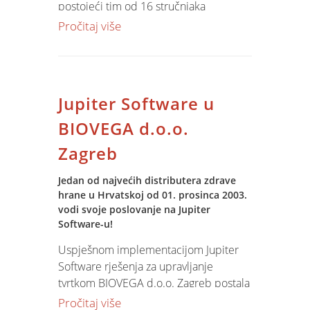
postojeći tim od 16 stručnjaka
angažiranih na razvoju, implementaciji i
Pročitaj više
podršci Jupiter Software produkta, to
će povećati našu sposobnost za
uspješnu implementaciju vrhunskih
poslovnih rješenja. Njihova puna
Jupiter Software u
obučenost očekuje se od listopada
2004. godine.
BIOVEGA d.o.o.
Zagreb
Jedan od najvećih distributera zdrave
hrane u Hrvatskoj od 01. prosinca 2003.
vodi svoje poslovanje na Jupiter
Software-u!
Uspješnom implementacijom Jupiter
Software rješenja za upravljanje
tvrtkom BIOVEGA d.o.o. Zagreb postala
je još jedan od korisnika Jupiter
Pročitaj više