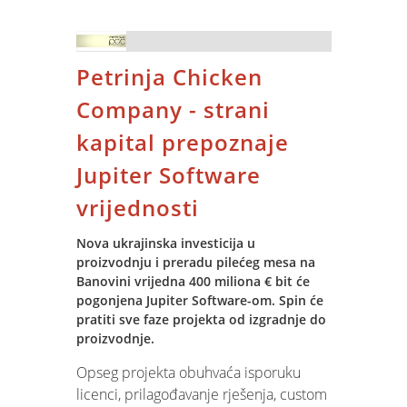
2023. godine 30 godina od osnutka.
kvaliteti i usklađenosti sa zahtjevima
Protekle godine se pred Hrvatskom
norme ISO 9001:2015.
kovnicom novca, radi ulaska Republike
Petrinja Chicken
Hrvatske u Eurozonu, nalazio veliki
izazov kovanja velike količine
Company - strani
eurokovanica koji je uspješno savladan.
kapital prepoznaje
Tako je Hrvatska postala jedna od 17
zemalja Eurozone koja proizvodi
Jupiter Software
kovanice Eura u vlastitoj kovnici novca.
vrijednosti
Tvrtka je kroz prošlu godinu iskovala
nešto više od 400 milijuna
Nova ukrajinska investicija u
eurokovanica od ukupno 650 milijuna
proizvodnju i preradu pilećeg mesa na
eurokovanica koje je Hrvatska obvezna
Banovini vrijedna 400 miliona € bit će
proizvesti pridruživanjem Eurozoni.
pogonjena Jupiter Software-om. Spin će
Preostali dio će se proizvesti kroz
pratiti sve faze projekta od izgradnje do
tekuću godinu, a prilikom cijelog
proizvodnje.
projekta proizvodnje kovanica SPIN
Opseg projekta obuhvaća isporuku
pruža podršku kroz nova softverska
licenci, prilagođavanje rješenja, custom
rješenja za proizvodnju, pakiranje i