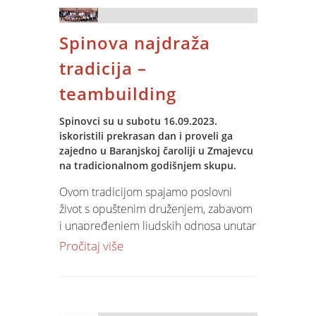
aspekte svog poslovanja od
upravljačkih informacija, financija,
Spinova najdraža
nabave, fakturiranja do ljudskih resursa.
tradicija –
teambuilding
Spinovci su u subotu 16.09.2023.
iskoristili prekrasan dan i proveli ga
zajedno u Baranjskoj čaroliji u Zmajevcu
na tradicionalnom godišnjem skupu.
Ovom tradicijom spajamo poslovni
život s opuštenim druženjem, zabavom
i unapređenjem ljudskih odnosa unutar
tvrtke.
Pročitaj više
Uz degustaciju autohtone hrane i pića,
te uz razno sportsko-rekreativne
aktivnosti potičemo timski rad,
neutraliziramo svakodnevni stres ali