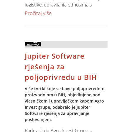
logistike, upravljanja odnosima s
želimo im nastavak uspjeha i radujemo
kupcima, nabavom, upravljanje
Pročitaj više
se što ćemo ih podržati u njihovim
financijama, kadrovima, imovinom,
budućim nastojanjima.
dokumentacijom. Tijekom projekta bit
će izvršen prijenos podataka, obuka
Kao trajni spomen i zahvalu za doprinos
korisnika, instalacija, customizacija
Hrvatska kovnica novca izdala je
procedura. Projekt će uključiti podršku
prigodni medaljon koji je na proslavi
Jupiter Software
tijekom implementacije i dugoročni
uručen predstavnicima Spina (Zvonimir
support.
Kasalo, Mario Logara).
rješenja za
poljoprivredu u BIH
Više tvrtki koje se bave poljoprivrednm
proizvodnjom u BIH, objedinjene pod
vlasničkom i upravljačkom kapom Agro
Invest grupe, odabralo je Jupiter
Software rješenja za upravljanje
poslovanjem.
Poduzeća iz Agro Invest Grupe u