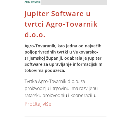
ponajviše njegujemo pozitivne radne
vibracije.
Jupiter Software u
tvrtci Agro-Tovarnik
d.o.o.
I ove godine timovi su se okušali u
Agro-Tovaranik, kao jedna od najvećih
Spinijadi. Od starih zaboravljenih
poljoprivrednih tvrtki u Vukovarsko-
sportova povlačenja užeta, skakanja u
srijemskoj županiji, odabrala je Jupiter
vreći preko stolnog tenisa, pikada,
Software za upravljanje informacijskim
bočanja, odbojke, badmintona,
tokovima poduzeća.
kartanja, šaha, do kubb-a i golfa…
Tvrtka Agro-Tovarnik d.o.o. za
Izdašne nagrade dijelile su se po
proizvodnju i trgovinu ima razvijenu
raznim kategorijama.
ratarsku proizvodnju i kooperaciju.
Dominantne kulture su ječam, pšenica,
Pročitaj više
uljana repica, suncokret, kukuruz i
šećerna repa. Proizvodnju šire i na
Bilo je puno smijeha, navijanja i zabave,
voćarstvo i povrtlarstvo te su posebno
a za mali doživljaj atmosfere s
ponosni na svoje višnjike. Tvrtka posluje