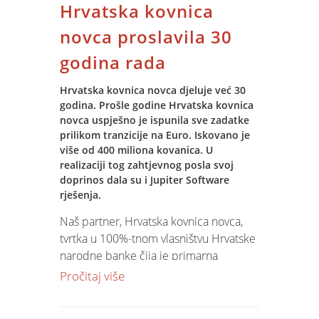
Hrvatska kovnica
Nadzorima ISO 9001 norme Spin
potvrđuje aktivno utjecanje na
novca proslavila 30
unapređenje poslovnih procesa u
godina rada
interesu klijenata i njihovog ukupnog
zadovoljstva kvalitetom IT usluga. Sustav
Hrvatska kovnica novca djeluje već 30
upravljanja kvalitetom obuhvaća
godina. Prošle godine Hrvatska kovnica
procese koji se odnose na djelatnosti
novca uspješno je ispunila sve zadatke
upravljanja, osiguranja resursa,
prilikom tranzicije na Euro. Iskovano je
mjerenja i realizacije svih naših
više od 400 miliona kovanica. U
proizvoda i usluga.
realizaciji tog zahtjevnog posla svoj
doprinos dala su i Jupiter Software
Ključni procesi obuhvaćaju razvoj IT
rješenja.
rješenja, njihovu implementaciju i
Naš partner, Hrvatska kovnica novca,
održavanje te IT edukacije.
tvrtka u 100%-tnom vlasništvu Hrvatske
Certifikacijska kuća SGS tako je
narodne banke čija je primarna
potvrdila sve segmente certifikata kao i
djelatnost proizvodnja optjecajnih
Pročitaj više
u 2023. godini i tijekom procesa nije
kovanica, prigodnog i numizmatičkog
pronašla neusklađenosti. Spin je tako
programa, proslavila je 26. travnja
još jednom potvrdio svoju posvećenost