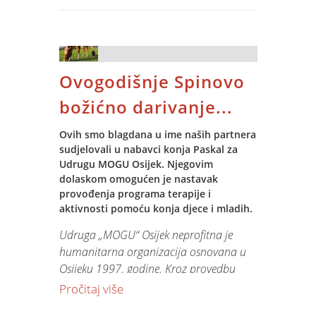
Djeda Božićnjaka je, uz Ježurku Ježić,
dočekalo i razdragano mnoštvo malih
Spinovca. Poklona, radosti, pjesme i
igre nije nedostajalo!
Ovogodišnje Spinovo
Ho ho ho do slijedećeg susreta!
božićno darivanje...
Ovih smo blagdana u ime naših partnera
sudjelovali u nabavci konja Paskal za
Udrugu MOGU Osijek. Njegovim
dolaskom omogućen je nastavak
provođenja programa terapije i
aktivnosti pomoću konja djece i mladih.
Udruga „MOGU“ Osijek neprofitna je
humanitarna organizacija osnovana u
Osijeku 1997. godine. Kroz provedbu
programa terapija i aktivnosti pomoću
Pročitaj više
konja za djecu s teškoćama u razvoju,