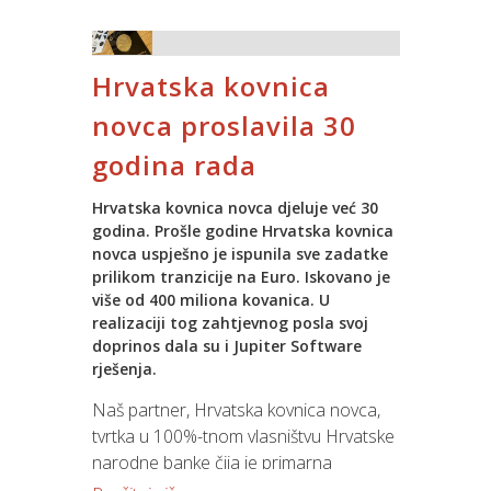
učinkovitost sustava upravljanja
prodaje proizvoda.
kvalitetom.
Hrvatska kovnica
Nadzorima ISO 9001 norme Spin
potvrđuje aktivno utjecanje na
novca proslavila 30
unapređenje poslovnih procesa u
godina rada
interesu klijenata i njihovog ukupnog
zadovoljstva kvalitetom IT usluga.
Hrvatska kovnica novca djeluje već 30
Sustav upravljanja kvalitetom obuhvaća
godina. Prošle godine Hrvatska kovnica
procese koji se odnose na djelatnosti
novca uspješno je ispunila sve zadatke
upravljanja, osiguranja resursa,
prilikom tranzicije na Euro. Iskovano je
mjerenja i realizacije svih naših
više od 400 miliona kovanica. U
proizvoda i usluga.
realizaciji tog zahtjevnog posla svoj
doprinos dala su i Jupiter Software
Ključni procesi obuhvaćaju razvoj IT
rješenja.
rješenja, njihovu implementaciju i
Naš partner, Hrvatska kovnica novca,
održavanje te IT edukacije.
tvrtka u 100%-tnom vlasništvu Hrvatske
Certifikacijska kuća SGS tako je
narodne banke čija je primarna
potvrdila sve segmente certifikata kao i
djelatnost proizvodnja optjecajnih