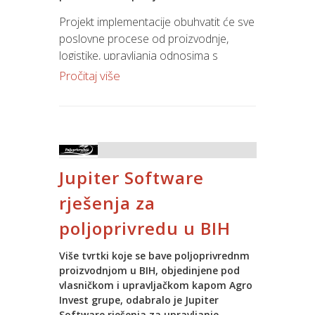
uspjeha i što smo doprinijeli njihovom
Projekt implementacije obuhvatit će sve
rastu proteklih godina. Budući da naš
poslovne procese od proizvodnje,
partner slavi svoju 30. obljetnicu, želimo
logistike, upravljanja odnosima s
im nastavak uspjeha i radujemo se što
kupcima, nabavom, upravljanje
Pročitaj više
ćemo ih podržati u njihovim budućim
financijama, kadrovima, imovinom,
nastojanjima.
dokumentacijom. Tijekom projekta bit
će izvršen prijenos podataka, obuka
Kao trajni spomen i zahvalu za
korisnika, instalacija, customizacija
doprinos Hrvatska kovnica novca izdala
procedura. Projekt će uključiti podršku
je prigodni medaljon koji je na proslavi
Jupiter Software
tijekom implementacije i dugoročni
uručen predstavnicima Spina (Zvonimir
support.
Kasalo, Mario Logara).
rješenja za
poljoprivredu u BIH
Više tvrtki koje se bave poljoprivrednm
proizvodnjom u BIH, objedinjene pod
vlasničkom i upravljačkom kapom Agro
Invest grupe, odabralo je Jupiter
Software rješenja za upravljanje