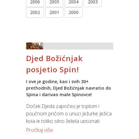
2006
2005
2004
2003
2002
2001
2000
Djed Božićnjak
posjetio Spin!
I ove je godine, kao i svih 30+
prethodnih, Djed Božićnjak navratio do
Spina i darivao male Spinovce!
Doček Djeda započeo je toplom i
poučnom pričom o unuci Ježurke Ježića
koja je toliko silno željela upoznati
Djeda Božićnjaka da je zbog susreta s
Pročitaj više
njim preskočila zimski san.