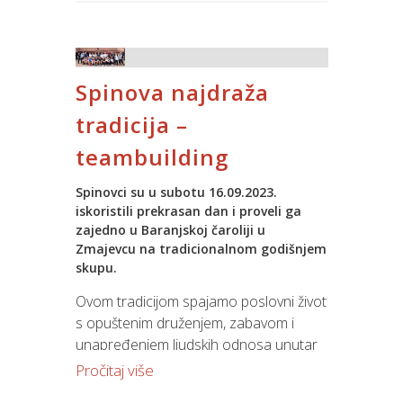
projekata iz domene rada.
Jupiter Software-om kontrolirat će sve
aspekte svog poslovanja od
upravljačkih informacija, financija,
Spinova najdraža
nabave, fakturiranja do ljudskih resursa.
tradicija –
teambuilding
Spinovci su u subotu 16.09.2023.
iskoristili prekrasan dan i proveli ga
zajedno u Baranjskoj čaroliji u
Zmajevcu na tradicionalnom godišnjem
skupu.
Ovom tradicijom spajamo poslovni život
s opuštenim druženjem, zabavom i
unapređenjem ljudskih odnosa unutar
tvrtke.
Pročitaj više
Uz degustaciju autohtone hrane i pića,