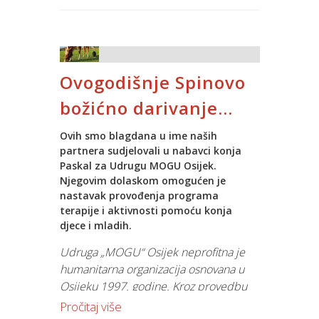
Djeda Božićnjaka je, uz Ježurku Ježić,
dočekalo i razdragano mnoštvo malih
Spinovca. Poklona, radosti, pjesme i
igre nije nedostajalo!
Ovogodišnje Spinovo
Ho ho ho do slijedećeg susreta!
božićno darivanje...
Ovih smo blagdana u ime naših
partnera sudjelovali u nabavci konja
Paskal za Udrugu MOGU Osijek.
Njegovim dolaskom omogućen je
nastavak provođenja programa
terapije i aktivnosti pomoću konja
djece i mladih.
Udruga „MOGU“ Osijek neprofitna je
humanitarna organizacija osnovana u
Osijeku 1997. godine. Kroz provedbu
programa terapija i aktivnosti pomoću
Pročitaj više