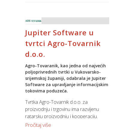
te uz razno sportsko-rekreativne
aktivnosti potičemo timski rad,
neutraliziramo svakodnevni stres ali
ponajviše njegujemo pozitivne radne
vibracije.
Jupiter Software u
tvrtci Agro-Tovarnik
d.o.o.
I ove godine timovi su se okušali u
Agro-Tovaranik, kao jedna od najvećih
Spinijadi. Od starih zaboravljenih
poljoprivrednih tvrtki u Vukovarsko-
sportova povlačenja užeta, skakanja u
srijemskoj županiji, odabrala je Jupiter
vreći preko stolnog tenisa, pikada,
Software za upravljanje informacijskim
bočanja, odbojke, badmintona, kartanja,
tokovima poduzeća.
šaha, do kubb-a i golfa…Izdašne
Tvrtka Agro-Tovarnik d.o.o. za
nagrade dijelile su se po raznim
proizvodnju i trgovinu ima razvijenu
kategorijama.
ratarsku proizvodnju i kooperaciju.
Dominantne kulture su ječam, pšenica,
Pročitaj više
uljana repica, suncokret, kukuruz i