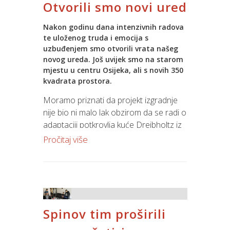
Otvorili smo novi ured
na drugu bez diranja špage. Dok su
kolege nosili jedni druge kroz mrežu,
Nakon godinu dana intenzivnih radova
smijeha nije nedostajalo, a najbolji tim
te uloženog truda i emocija s
postao je bogatiji za novčanu nagradu.
uzbuđenjem smo otvorili vrata našeg
novog ureda. Još uvijek smo na starom
Kako nam je bilo pogledaj u
galeriji.
mjestu u centru Osijeka, ali s novih 350
kvadrata prostora.
Moramo priznati da projekt izgradnje
nije bio ni malo lak obzirom da se radi o
adaptaciji potkrovlja kuće Dreibholtz iz
1912. godine, koja je dio kulturno-
Pročitaj više
povijesne baštine grada Osijeka. Sama
adaptacija je zbog starosti i
zaštićenosti zgrade bila vrlo složena, ali
je u suradnji s tvrtkama ATIKA projekti,
Produkt-gadnja i JANZ DESIGN
Spinov tim proširili
očuvana zaštićena arhitektonska
vrijednost prostora dok je u isto vrijeme