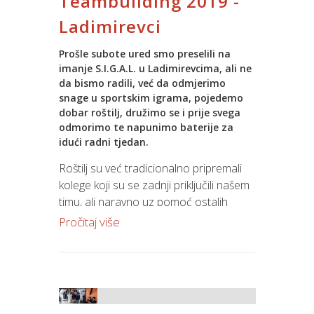
Teambuilding 2019 -
Softwarea za pružanje komunalnih
Iz godine u godinu pokazuje se
Ladimirevci
usluga.
kontinuirani napredak koji se ogleda u
unaprijeđenju pojedinih dijelova
Prošle subote ured smo preselili na
Sustava.“
imanje S.I.G.A.L. u Ladimirevcima, ali ne
da bismo radili, već da odmjerimo
Ciljevi unaprijeđenja poslovnih procesa
snage u sportskim igrama, pojedemo
dobar roštilj, družimo se i prije svega
koje provodimo su inovativnost u radu,
odmorimo te napunimo baterije za
kontinuirano obrazovanje i
idući radni tjedan.
usavršavanje te pošten i profesionalan
odnos prema kupcima, dobavljačima,
Roštilj su već tradicionalno pripremali
djelatnicima i okruženju.
kolege koji su se zadnji priključili našem
timu, ali naravno uz pomoć ostalih
Ključni procesi sustava kvalitete
kolega. Nakon ručka natjecali smo se u
Pročitaj više
obuhvaćaju razvoj IT rješenja,
streličarstvu, boćanju i jednoj novoj
implementaciju i održavanje IT rješenja,
aktivnosti, paukovoj mreži.
te IT edukacije.
Timovi su, uz dobro promišljanje i timski
rad morali prijeći s jedne strane mreže