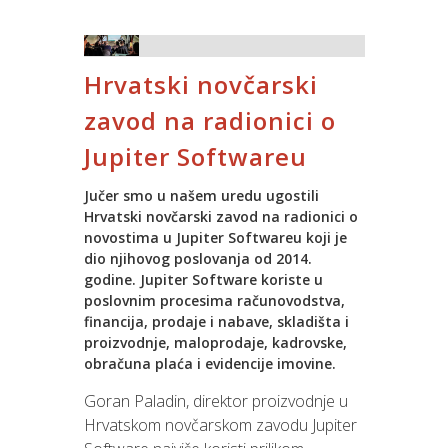
veliku vreću te je male Spinovce
astronom Korado Korlević ističe da je
oduševio s poklonima. Uz Djeda,
cilj centra prije svega motivirati djecu da
pomoćnicu Milicu i Pingvinka smijeha,
oslobode sve kočnice, razmišljaju izvan
Hrvatski novčarski
pjesme i igre nije nedostajalo, ali malo
okvira te da se povežu s prirodom jer
smo se rastužili kada je došlo vrijeme
tek tada kreativnost nesmetano izlazi
zavod na radionici o
za rastanak. Djed je morao dalje na put,
van.
Jupiter Softwareu
a mi smo se dogovorili da ćemo ga
spremno čekati i iduće godine.
Za vrijeme boravka u Višnjanu, polaznici
Jučer smo u našem uredu ugostili
centra istražuju morske organizme,
Hrvatski novčarski zavod na radionici o
analiziraju tlo staro milijune godina,
novostima u Jupiter Softwareu koji je
traže fosile, promatraju zvijezde,
dio njihovog poslovanja od 2014.
izrađuju teleskope, sastavljaju
godine. Jupiter Software koriste u
podmornice te prolaze mnoge druge
poslovnim procesima računovodstva,
financija, prodaje i nabave, skladišta i
aktivnosti koje većinu djece potakne da
proizvodnje, maloprodaje, kadrovske,
zvjezdarnicu posjete i iduće godine.
obračuna plaća i evidencije imovine.
Spin s veseljem podupire projekte koji
Goran Paladin, direktor proizvodnje u
su orijentirani radu s djecom na
Hrvatskom novčarskom zavodu Jupiter
području tehnologije, znanosti i