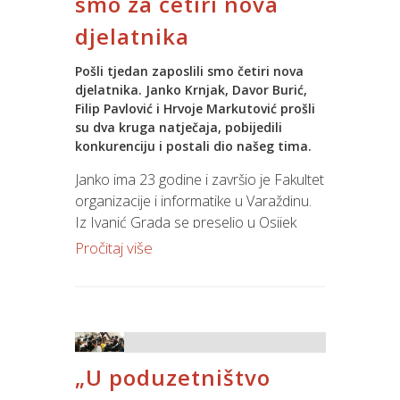
smo za četiri nova
iskorišten estetski, funkcionalni i
djelatnika
arhitektonski maksimum te je prostor u
potpunosti moderniziran i opremljen
Pošli tjedan zaposlili smo četiri nova
novim tehnologijama.
djelatnika. Janko Krnjak, Davor Burić,
Filip Pavlović i Hrvoje Markutović prošli
Novoadaptirano potkrovlje uključuje
su dva kruga natječaja, pobijedili
šest ureda, konferencijsku salu,
konkurenciju i postali dio našeg tima.
kuhinju
i prostor za okupljanje,
Janko ima 23 godine i završio je Fakultet
druženje i opuštanje – tzv
relax zonu
.
organizacije i informatike u Varaždinu.
Cilj nadogradnje poslovnog prostora je
Iz Ivanić Grada se preselio u Osijek
pružanje ugodnog okruženja koje će
upravo zbog rada u Spinu, a kod nas će
pozitivno utjecati na zadovoljstvo i
Pročitaj više
nakon obuke postati konzultant za
produktivnost naših djelatnika, ali i
poslovne aplikacije.
razvoj poslovanja. Poslovno okruženje
često može biti izvor stresa pa smo
Hrvoje se nakon završenog školovanja
našim djelatnicima omogućili korištenje
na Fakultetu elektrotehnike i
relax zone, odnosno prostora u kojem
„U poduzetništvo
računalstva u Osijeku također prijavio
se mogu opustiti i prikupiti energiju za
na mjesto konzultanta za poslovne
nastavak radnog dana, a najvažnije je