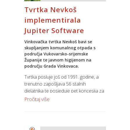
imati priliku unaprijediti svoje
Jupiter Software rješenja za pružanje
Tvrtka Nevkoš
kompjuterske i komunikacijske vještine,
komunalnih usluga.
ali i naučiti puno o prednostima timskog
implementirala
rada.
Jupiter Software
Također, subota je rezervirana za
Vinkovačka tvrtka Nevkoš bavi se
cjelovečernji glazbeni event – Open
skupljanjem komunalnog otpada s
Space by KulenDayz koji će se održati u
područja Vukovarsko-srijemske
Kazamatu, a vrata su otvorena za sve
Županije te javnom higijenom na
zainteresirane.
području Grada Vinkovaca.
Tvrtka posluje još od 1991. godine, a
Prijave za konferenciju su otvorene, a
trenutno zapošljava 56 stalnih
više informacija možete pronaći na
djelatnika te posjeduje pet koncesija za
linku
.
skupljanje i prijevoz komunalnog
Pročitaj više
otpada što obuhvaća područje od oko
50.000 stanovnika.
U daljnjem razvoju svog poslovanja,
tvrtka Nevkoš odabrala je Jupiter