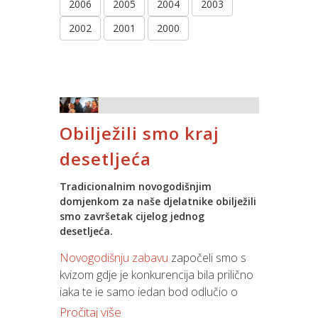
2006
2005
2004
2003
2002
2001
2000
Obilježili smo kraj
desetljeća
Tradicionalnim novogodišnjim
domjenkom za naše djelatnike obilježili
smo završetak cijelog jednog
desetljeća.
Novogodišnju zabavu
započeli smo s
kvizom gdje je konkurencija bila prilično
jaka te je samo jedan bod odlučio o
konačnom pobjedniku, a pobjednici su
Pročitaj više