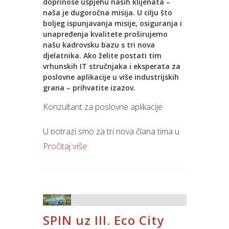
• jednostavniji rad djelatnika
doprinose uspjehu naših klijenata –
• automatsku potvrdu uspješne
naša je dugoročna misija. U cilju što
boljeg ispunjavanja misije, osiguranja i
transakcije u POS blagajni.
unapređenja kvalitete proširujemo
našu kadrovsku bazu s tri nova
Sve u jednom uređaju
djelatnika. Ako želite postati tim
vrhunskih IT stručnjaka i eksperata za
Jupiter Mobile POS aplikacija podržava
poslovne aplikacije u više industrijskih
rad na
Teya All-in-One Android
grana – prihvatite izazov.
uređaju
, koji objedinjuje:
Konzultant za poslovne aplikacije
• fiskalnu blagajnu
• kartično plaćanje
U potrazi smo za tri nova člana tima u
• ugrađeni termalni pisač računa.
domeni –
maloprodaja, veleprodaja i
Pročitaj više
Jedan uređaj omogućuje izdavanje
nabava-skladište
. Kao Spinov
računa, prihvat gotovinskih i kartičnih
konzultant svakodnevno ćeš istraživati
plaćanja te ispis računa, što ga čini
poslovne modele, a jedan od tvojih
idealnim rješenjem za trgovine,
zadataka bit će i kreiranje novih rješenja
ugostiteljstvo, mobilnu prodaju i
poslovnih procesa i softverske podrške.
terenski rad.
SPIN uz III. Eco City