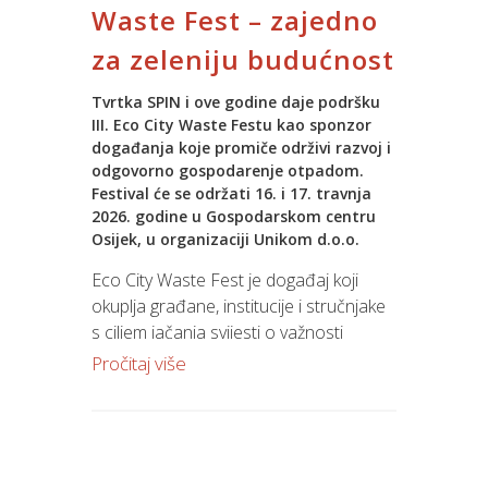
Ako si proaktivna i timski orijentirana
Zašto Teya?
Waste Fest – zajedno
osoba, idealan si kandidat za ovu
za zeleniju budućnost
poziciju.
Teya nudi moderna rješenja za prihvat
kartičnih plaćanja s naglaskom na
Tvrtka SPIN i ove godine daje podršku
Cijeli tekst natječaja pročitaj na
linku
jednostavnost korištenja i učinkovitost
III. Eco City Waste Festu kao sponzor
poslovanja. Korisnicima su na
događanja koje promiče održivi razvoj i
raspolaganju brzo procesiranje
odgovorno gospodarenje otpadom.
transakcija, pregled prometa putem
Festival će se održati 16. i 17. travnja
2026. godine u Gospodarskom centru
mobilne aplikacije, redovita softverska
Osijek, u organizaciji Unikom d.o.o.
ažuriranja te isplata sredstava već
sljedeći radni dan, sukladno
Eco City Waste Fest je događaj koji
ugovorenim uvjetima.
okuplja građane, institucije i stručnjake
s ciljem jačanja svijesti o važnosti
Moderna naplata za suvremeno
zaštite okoliša te poticanja konkretnih
Pročitaj više
poslovanje
promjena u svakodnevnim navikama.
Kroz edukativne i interaktivne sadržaje,
Integracijom Jupiter Software POS
festival
približava teme održivosti široj
sustava i Teya rješenja korisnici
publici i potiče aktivno sudjelovanje svih
dobivaju pouzdano, moderno i