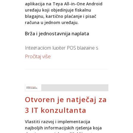
aplikacija na Teya All-in-One Android
uređaju koji objedinjuje fiskalnu
blagajnu, kartično plaćanje i pisač
računa u jednom uređaju.
Brža i jednostavnija naplata
Integracijom Jupiter POS blagajne s
Teya EFT-POS terminalom iznos
Pročitaj više
računa automatski se prenosi na
terminal, čime se uklanja potreba za
ručnim unosom i smanjuje mogućnost
pogrešaka.
Otvoren je natječaj za
Prednosti integracije uključuju:
• automatski prijenos iznosa na EFT-
3 IT konzultanta
POS terminal
• bržu obradu kartičnih plaćanja
Vlastiti razvoj i implementacija
• manje pogrešaka pri naplati
najboljih informacijskih rješenja koja